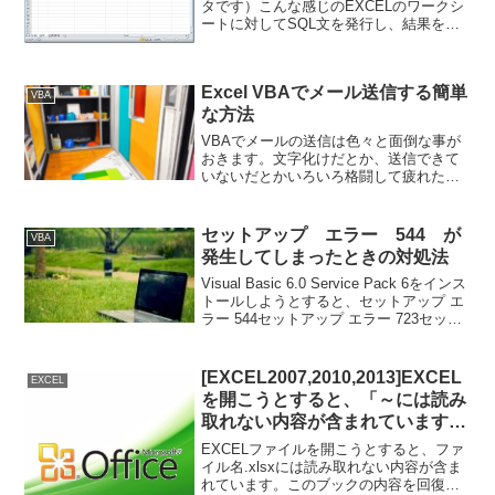
タです）こんな感じのEXCELのワークシ
ートに対してSQL文を発行し、結果を取
得する方法です。１行目をフィールド名
と見立てて、Where句でデータを絞り込
んだり、ソートしたりすることが可能で
Excel VBAでメール送信する簡単
す。以下...
VBA
な方法
VBAでメールの送信は色々と面倒な事が
おきます。文字化けだとか、送信できて
いないだとかいろいろ格闘して疲れた人
向けです。いろいろ疲れすぎているので
参照設定すら必要無いように作りまし
た。'Outlookを起動してメールを送るWith
セットアップ エラー 544 が
VBA
Crea...
発生してしまったときの対処法
Visual Basic 6.0 Service Pack 6をインス
トールしようとすると、セットアップ エ
ラー 544セットアップ エラー 723セット
アップ エラー ５４４データファイル
acmsetup.stf を開くことができません...
[EXCEL2007,2010,2013]EXCEL
EXCEL
を開こうとすると、「～には読み
取れない内容が含まれています。
このブックの内容を回復します
EXCELファイルを開こうとすると、ファ
か？」の再現方法と対処法。
イル名.xlsxには読み取れない内容が含ま
れています。このブックの内容を回復し