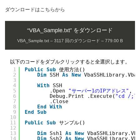
ダウンロードはこちらから
“VBA_Sample.txt” をダウンロード
VBA_Sample.txt – 3117 回のダウンロード – 779.00 B
以下のコードをダブルクリックすると全選択します。
1
Public
Sub
使用方法()
2
Dim
SSH 
As
New
VbaSSHLibrary.Vba
3
4
With
SSH
5
.Open 
"サーバー1のIPアドレス"
, 
"
6
Debug.Print .Execute(
"cd /;l
7
.Close
8
End
With
9
End
Sub
10
11
Public
Sub
サンプル()
12
13
Dim
Ssh1 
As
New
VbaSSHLibrary.Vb
14
Dim
Ssh2 
As
New
VbaSSHLibrary.Vb