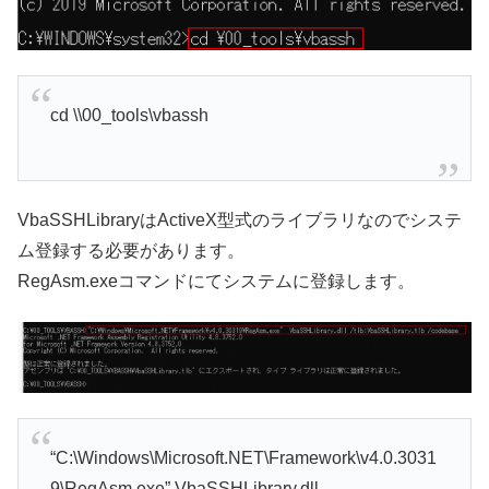
cd \\00_tools\vbassh
VbaSSHLibraryはActiveX型式のライブラリなのでシステ
ム登録する必要があります。
RegAsm.exeコマンドにてシステムに登録します。
“C:\Windows\Microsoft.NET\Framework\v4.0.3031
9\RegAsm.exe” VbaSSHLibrary.dll