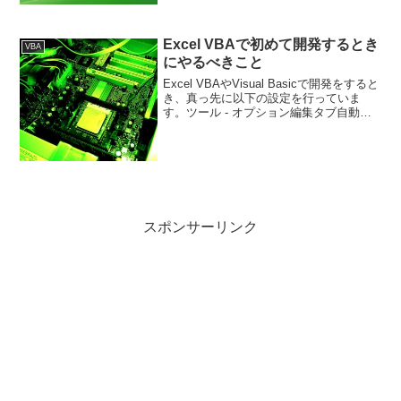
ますか？ブックの発信元が信頼できる場
合は、をクリックして下さい。と表示さ
せる再現方法と対策法です。
Excel VBAで初めて開発するとき
2007,2010,20...
VBA
にやるべきこと
Excel VBAやVisual Basicで開発をすると
き、真っ先に以下の設定を行っていま
す。ツール - オプション編集タブ自動構
文チェック（チェックを外す）構文入力
途中、他の個所からコピペしようとカー
ソルを移動する文法が間違ってると
か、...
スポンサーリンク