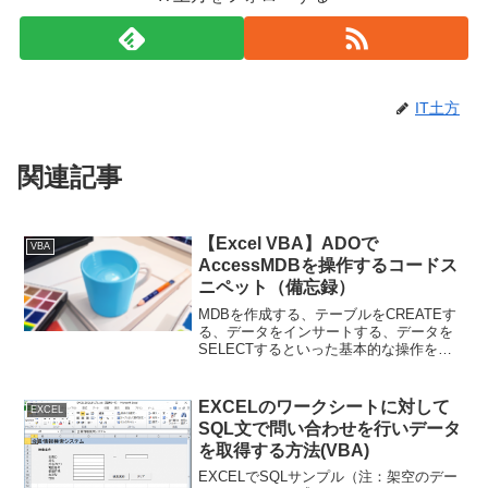
IT土方
関連記事
【Excel VBA】ADOで
VBA
AccessMDBを操作するコードス
ニペット（備忘録）
MDBを作成する、テーブルをCREATEす
る、データをインサートする、データを
SELECTするといった基本的な操作をす
るコードスニペット（忘備録）です。
Sub ADOMdbTest() Dim sMDBPath As
String Dim ...
EXCELのワークシートに対して
EXCEL
SQL文で問い合わせを行いデータ
を取得する方法(VBA)
EXCELでSQLサンプル（注：架空のデー