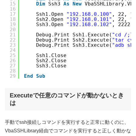
15
Dim
Ssh3 
As
New
VbaSSHLibrary.Vb
16
17
Ssh1.Open 
"192.168.0.100"
, 22, 
"
18
Ssh2.Open 
"192.168.0.101"
, 22, 
"
19
Ssh3.Open 
"192.168.0.102"
, 2222,
20
21
Debug.Print Ssh1.Execute(
"cd /;l
22
Debug.Print Ssh2.Execute(
"tar cv
23
Debug.Print Ssh3.Execute(
"adb sh
24
25
Ssh1.Close
26
Ssh2.Close
27
Ssh3.Close
28
29
End
Sub
Executeで任意のコマンドが動かないとき
は
手動でssh接続しコマンドを実行すると正常に動くのに、
VbaSSHLibrary経由でコマンドを実行すると正しく動かな