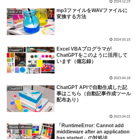
2024.12.23
mp3ファイルをWAVファイルに
技術メモ
変換する方法
2024.03.15
Excel VBAプログラマが
ChatGPT
ChatGPTをこのように活用して
います（備忘録）
2023.04.18
ChatGPT APIで自動生成した記
ChatGPT
事はこちら（自動記事作成ツール
配布あり）
2023.04.01
「RuntimeError: Cannot add
Stable Diffusion
middleware after an application
has started」の対処法