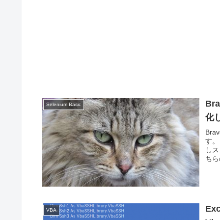
Br
Selenium Basic
化
Br
す。
しス
ちら
Ex
VBA