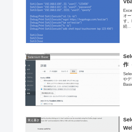
Vb
Ex
オー
す。
続...
Se
Selenium Basic
作
Sel
やデ
Bas
Se
覚え書き
W