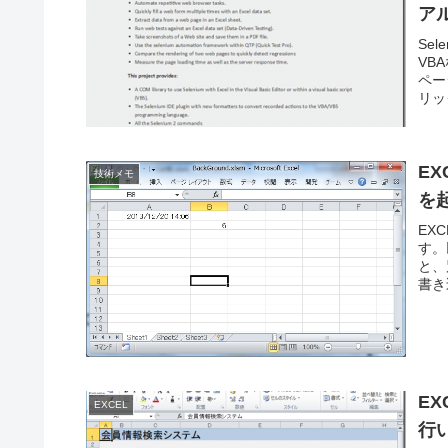
ア
Sel
VB
ペー
リック
EX
技術メモ
を
EX
す。
と、
書き
E
EXCEL
行