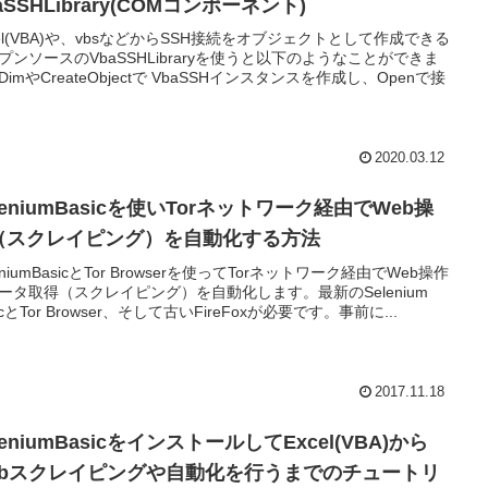
aSSHLibrary(COMコンポーネント)
cel(VBA)や、vbsなどからSSH接続をオブジェクトとして作成できる
プンソースのVbaSSHLibraryを使うと以下のようなことができま
DimやCreateObjectで VbaSSHインスタンスを作成し、Openで接
2020.03.12
leniumBasicを使いTorネットワーク経由でWeb操
（スクレイピング）を自動化する方法
eniumBasicとTor Browserを使ってTorネットワーク経由でWeb操作
ータ取得（スクレイピング）を自動化します。最新のSelenium
icとTor Browser、そして古いFireFoxが必要です。事前に...
2017.11.18
leniumBasicをインストールしてExcel(VBA)から
ebスクレイピングや自動化を行うまでのチュートリ