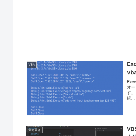
Ex
VBA
Vb
Ex
オー
す。
続...
VB
覚え書き