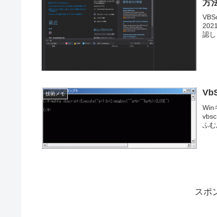
方
VBS
20
認し
Vb
技術メモ
Wi
vbsc
ふむ
スポ