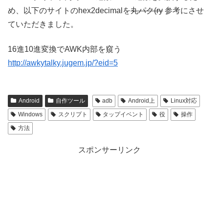
め、以下のサイトのhex2decimalを
丸パク(ry
参考にさせ
ていただきました。
16進10進変換でAWK内部を窺う
http://awkytalky.jugem.jp/?eid=5
Android
自作ツール
adb
Android上
Linux対応
Windows
スクリプト
タップイベント
役
操作
方法
スポンサーリンク