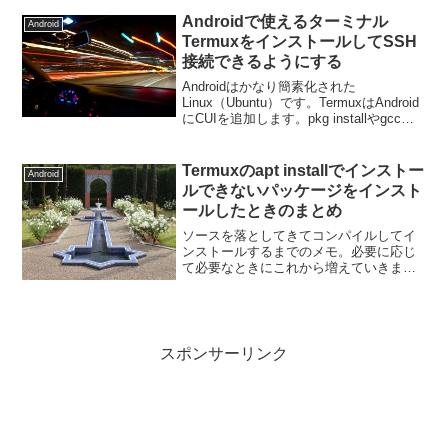
Androidで使えるターミナル
Android
TermuxをインストールしてSSH
接続できるようにする
Androidはかなり簡素化された
Linux（Ubuntu）です。TermuxはAndroid
にCUIを追加します。pkg installやgcc、
make install使えるため、様々なソフトウ
ェを導入することができます。しかしな
がら操...
Termuxのapt installでインストー
Android
ルできないパッケージをインスト
ールしたときのまとめ
ソースを落としてきてコンパイルしてイ
ンストールするまでのメモ。必要に応じ
て必要なときにこれから増えていきま
す。cpulimitwget tar zxvf cpulimit-
2.5.tar.gzcd cpulimit-2.5make inst...
スポンサーリンク