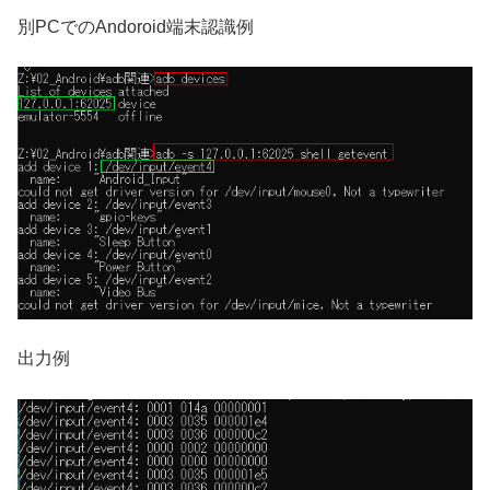
別PCでのAndoroid端末認識例
出力例