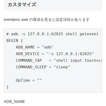
カスタマイズ
eventproc.awk の冒頭を見ると設定項目があります
# adb -s 127.0.0.1:62025 shell getevent -t
BEGIN {

    ADB_NAME = "adb"

    ADB_DEVICE = "-s 127.0.0.1:62025"

    COMMAND_TAP   = "shell input touchscre
    COMMAND_SLEEP = "sleep"

    UpTime = ""

}
ADB_NAME