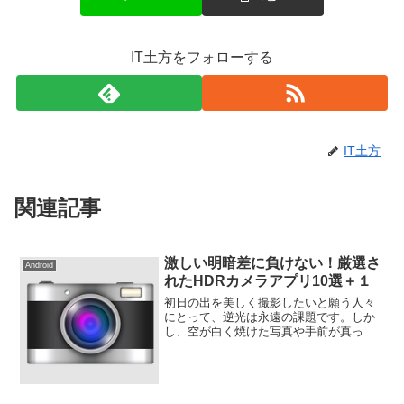
IT土方をフォローする
IT土方
関連記事
激しい明暗差に負けない！厳選さ
Android
れたHDRカメラアプリ10選＋１
初日の出を美しく撮影したいと願う人々
にとって、逆光は永遠の課題です。しか
し、空が白く焼けた写真や手前が真っ暗
な写真を避けつつ、空の色を生かし、背
景も綺麗に写したい場合、HDR撮影をお
勧めします。HDR撮影は、シャッターを
複数回切って暗い写真...