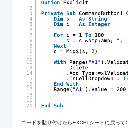
1
Option
Explicit
2
3
Private
Sub
CommandButton1_
4
Dim
s   
As
String
5
Dim
i   
As
Integer
6
7
For
i = 1 
To
100
8
s = s &amp;amp; 
","
9
Next
10
s = Mid$(s, 2)
11
12
With
Range(
"A1"
).Valida
13
.Delete
14
.Add Type:=xlValida
15
.InCellDropdown = 
T
16
End
With
17
Range(
"A1"
).Value = 200
18
19
20
End
Sub
コードを貼り付けたらEXCELシートに戻ってCom