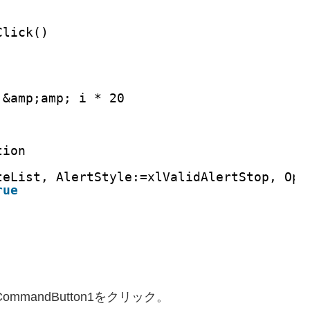
Click()
&amp;amp; i * 20
tion
teList, AlertStyle:=xlValidAlertStop, Ope
rue
mandButton1をクリック。