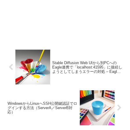
Stable Diffusion Web UIから別PCへの
Eagle連携で「localhost:41595」に接続し
ようとしてしまうエラーの対処 – Eagle-
PNGinfo API Token対応版
WindowsからLinuxへSSH公開鍵認証でロ
グインする方法（ServerA／ServerB対
応）