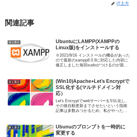
IT土方
関連記事
UbuntuにLAMPP(XAMPPの
覚え書き
Linux版)をインストールする
※2021/8/16 インストールの機会があった
ので最新のxampp8.0.9に対応した内容に
修正しました毎回sudoがつけるのが面倒
なのでrootになるsudo su作業前のアップ
デートapt update -yapt upgrade -...
(Win10)Apache+Let’s Encryptで
覚え書き
SSL化する(マルチドメイン対
応）
Let's EncryptでwebサーバーをSSL化し、
その後自動更新までさせたいという指南
記事は多数みつかるため、私がやった事
だけを忘備録として記録しておきます。
準備Let's Encryptにアカウントを登録
し、ドメイン毎のSSL証明書...
Ubunuのプロンプトを一時的に
覚え書き
変更する