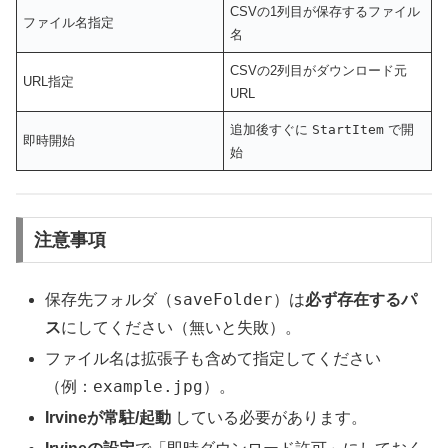
CSVの1列目が保存するファイル
ファイル名指定
名
CSVの2列目がダウンロード元
URL指定
URL
追加後すぐに
StartItem
で開
即時開始
始
注意事項
saveFolder
保存先フォルダ（
）は
必ず存在するパ
ス
にしてください（無いと失敗）。
ファイル名は拡張子も含めて指定してください
example.jpg
（例：
）。
Irvineが常駐/起動
している必要があります。