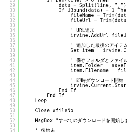
28
If Len(line) > 0 Then
29
data = Split(line, ",")
30
If UBound(data) = 1 Then
31
fileName = Trim(data
32
fileUrl = Trim(data(
33
34
' URL追加
35
irvine.AddUrl fileUr
36
37
' 追加した最後のアイテム
38
Set item = irvine.Cu
39
40
' 保存フォルダとファイル
41
item.Folder = saveFo
42
item.Filename = file
43
44
' 即時ダウンロード開始
45
irvine.Current.Start
46
End If
47
End If
48
Loop
49
50
Close #fileNo
51
52
MsgBox "すべてのダウンロードを開始しました。
53
54
' 後始末