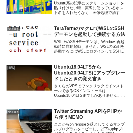
Ubuntu系の記事にスクリーンショットを
貼り付けたい時、実際に使っているホス
ト名を入れたくなく、画像処理で消すの
も面倒なので一時的にプロンプトを変更
してみる。方法以下のテキストを実行す
る。export PS1="\u@SakuraVPS:...
TeraTermのマクロでWSLのSSH
覚え書き
デーモンを起動して接続する方法
WSL上のSSHデーモンは、Windows再起
動時に自動起動しません。WSLのSSHを
起動するにはWSLにログインしてSSHを
起動するコマンドを入力するか、以下の
コマンドをバッチファイルなりにして実
行すれば起動します。wsl.exe -u ...
Ubuntu18.04LTSから
日記
Ubuntu20.04LTSにアップグレー
ドしたときの覚え書き
さくらのVPSでワンクリックでインスト
ールできるOSインストールは
Ubuntu18.04LTSまでしかありません。
Ubuntu18.04LTSが標準インストールされ
た状態から、以下の４ステップで
Ubuntu20.04LTSにアップグレード完...
Twitter Streaming APIをPHPか
覚え書き
ら使うMEMO
ここからphirehoseを落としてくるサンプ
ルプログラムをコピーし、以下のphpプロ