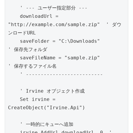
    ' --- ユーザー指定部分 ---
    downloadUrl = 
"http://example.com/sample.zip"  ' ダウ
ンロードURL
    saveFolder = "C:\Downloads"                   
' 保存先フォルダ
    saveFileName = "sample.zip"                   
' 保存するファイル名
    ' --------------------------
    ' Irvine オブジェクト作成
    Set irvine = 
CreateObject("Irvine.Api")
    ' 一時的にキューへ追加
    irvine.AddUrl downloadUrl, 0  ' 