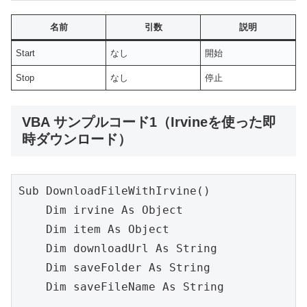
名前
引数
説明
Start
なし
開始
Stop
なし
停止
VBA サンプルコード1（Irvineを使った即
時ダウンロード）
Sub DownloadFileWithIrvine()
    Dim irvine As Object
    Dim item As Object
    Dim downloadUrl As String
    Dim saveFolder As String
    Dim saveFileName As String