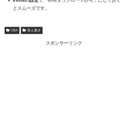
Irvineの設定
で「即時ダウンロード許可」にしておく
とスムーズです。
VBA
覚え書き
スポンサーリンク