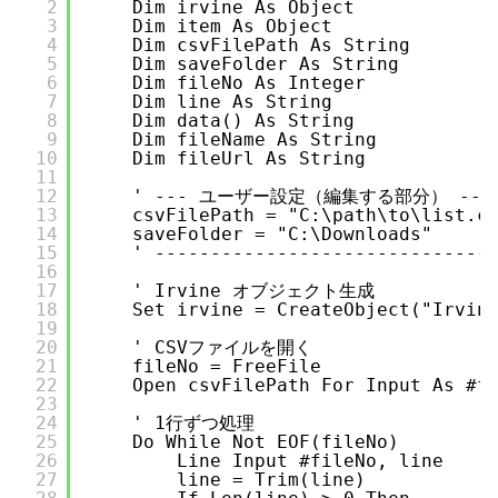
2
Dim irvine As Object
3
Dim item As Object
4
Dim csvFilePath As String
5
Dim saveFolder As String
6
Dim fileNo As Integer
7
Dim line As String
8
Dim data() As String
9
Dim fileName As String
10
Dim fileUrl As String
11
12
' --- ユーザー設定（編集する部分） ---
13
csvFilePath = "C:\path\to\list
14
saveFolder = "C:\Downloads"   
15
' ------------------------------
16
17
' Irvine オブジェクト生成
18
Set irvine = CreateObject("Irvin
19
20
' CSVファイルを開く
21
fileNo = FreeFile
22
Open csvFilePath For Input As #f
23
24
' 1行ずつ処理
25
Do While Not EOF(fileNo)
26
Line Input #fileNo, line
27
line = Trim(line)