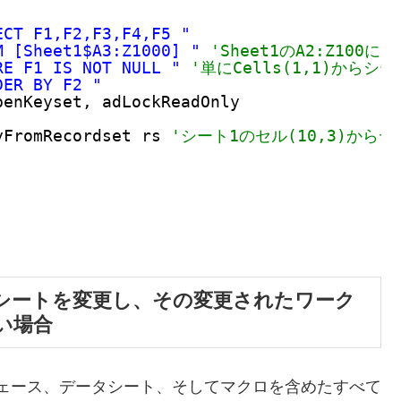
ECT F1,F2,F3,F4,F5 "
M [Sheet1$A3:Z1000] "
'Sheet1のA2:Z10
RE F1 IS NOT NULL "
'単にCells(1,1)から
DER BY F2 "
penKeyset, adLockReadOnly
yFromRecordset rs 
'シート1のセル(10,3)から
シートを変更し、その変更されたワーク
い場合
ーフェース、データシート、そしてマクロを含めたすべて