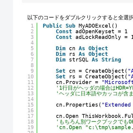
以下のコードをダブルクリックすると全選
1
Public
Sub
MyADOExcel()
2
Const
adOpenKeyset = 1
3
Const
adLockReadOnly = 
4
5
Dim
cn 
As
Object
6
Dim
rs 
As
Object
7
Dim
strSQL 
As
String
8
9
Set
cn = CreateObject(
"
10
Set
rs = CreateObject(
"
11
cn.Provider = 
"Microsof
12
'1行目がヘッダの場合はHDR=Y
13
'ヘッダに日本語やカッコが含
14
15
cn.Properties(
"Extended
16
17
cn.Open ThisWorkbook.Fu
18
'もちろん別ワークブックでもO
19
'cn.Open "c:\tmp\samp
20