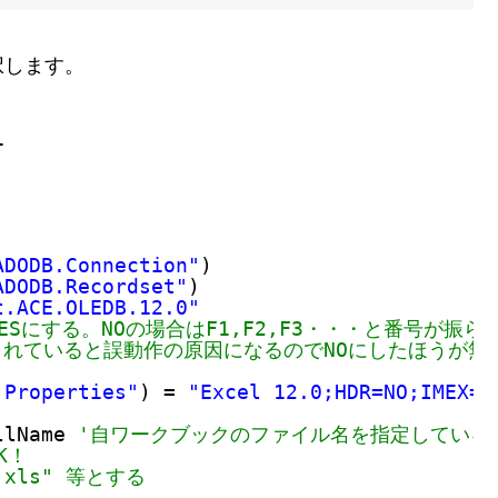
択します。
1
ADODB.Connection"
)
ADODB.Recordset"
)
t.ACE.OLEDB.12.0"
ESにする。NOの場合はF1,F2,F3・・・と番号が振ら
まれていると誤動作の原因になるのでNOにしたほうが無
 Properties"
) = 
"Excel 12.0;HDR=NO;IMEX=1
llName 
'自ワークブックのファイル名を指定している
K！
le.xls" 等とする