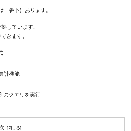
ムは一番下にあります。
に準拠しています。
ができます。
式
の集計機能
別のクエリを実行
次