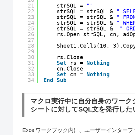
21
strSQL = 
""
22
strSQL = strSQL & 
" SEL
23
strSQL = strSQL & 
" FRO
24
strSQL = strSQL & 
" WHE
25
strSQL = strSQL &  
" OR
26
rs.Open strSQL, cn, adO
27
28
Sheet1.Cells(10, 3).Cop
29
30
rs.Close
31
Set
rs = 
Nothing
32
cn.Close
33
Set
cn = 
Nothing
34
End
Sub
マクロ実行中に自分自身のワーク
シートに対してSQL文を発行した
Excelワークブック内に、ユーザーインタ