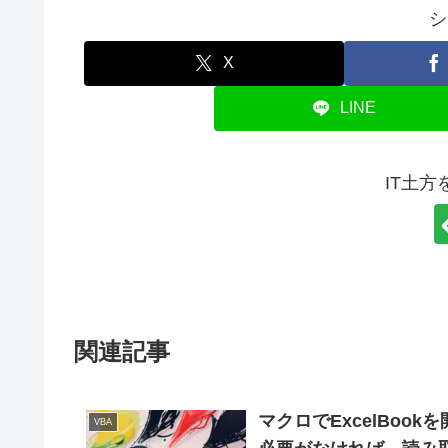
シ
X
LINE
IT土
関連記事
マクロでExcelBook
VBA