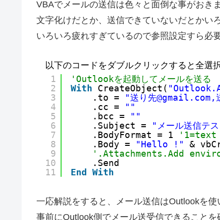
VBAでメールの送信は色々と面倒な事がおき
文字化けだとか、送信できていないだとかい
いろいろ疲れすぎているので参照設定すら必
以下のコードをダブルクリックすると全選
1
'Outlookを起動してメールを送る
2
With
CreateObject(
"Outlook.
3
.to = 
"送り先@gmail.com,
4
.cc = 
""
5
.bcc = 
""
6
.Subject = 
"メール送信テス
7
.BodyFormat = 1 
'1=text
8
.Body = 
"Hello !"
& vbC
9
'.Attachments.Add envir
10
.Send
11
End
With
一応解説をすると、メール送信はOutlookを
事前にOutlook側でメール送受信できるこ