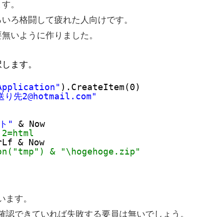
ます。
ろいろ格闘して疲れた人向けです。
要無いように作りました。
択します。
Application"
).CreateItem(0)
送り先2@hotmail.com"
ト"
& Now
 2=html
rLf & Now
on("tmp") & "\hogehoge.zip" 
使います。
とを確認できていれば失敗する要員は無いでしょう。