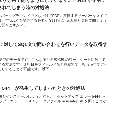
取り専用で開くようにしています。読み取り専用で
されてしまう時の対処法
celをバックグラウンドで立ち上げてPDFに変換するサーバーを立てて
’***.xlsx' を変更する必要がなければ、読み取り専用で開くよう
開きますか？」...
トに対してSQL文で問い合わせを行いデータを取得す
：架空のデータです）こんな感じのEXCELのワークシートに対して
する方法です。１行目をフィールド名と見立てて、Where句でデー
りすることが可能です。以下...
544 が発生してしまったときの対処法
rvice Pack 6をインストールしようとすると、セットアップ エラー 544セッ
ップ エラー ５４４データファイル acmsetup.stf を開くことが