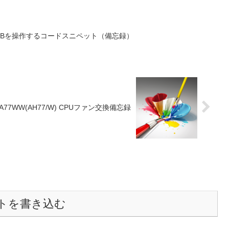
essMDBを操作するコードスニペット（備忘録）
A77WW(AH77/W) CPUファン交換備忘録
トを書き込む