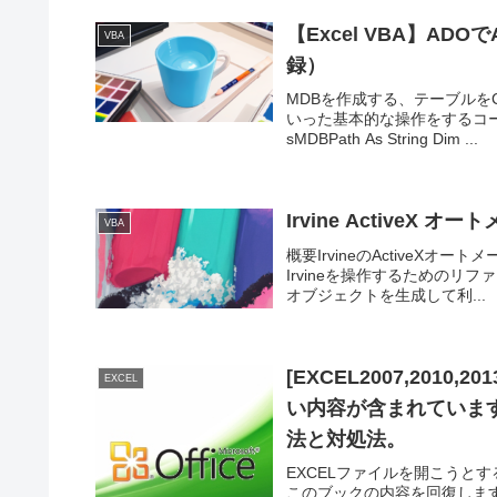
【Excel VBA】AD
VBA
録）
MDBを作成する、テーブルをC
いった基本的な操作をするコードス
sMDBPath As String Dim ...
Irvine ActiveX オー
VBA
概要IrvineのActiveX
Irvineを操作するためのリファレ
オブジェクトを生成して利...
[EXCEL2007,201
EXCEL
い内容が含まれていま
法と対処法。
EXCELファイルを開こうとす
このブックの内容を回復しま