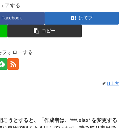
ェアする
Facebook
はてブ
コピー
方をフォローする
IT土方
を開こうとすると、「作成者は、’***.xlsx’ を変更する