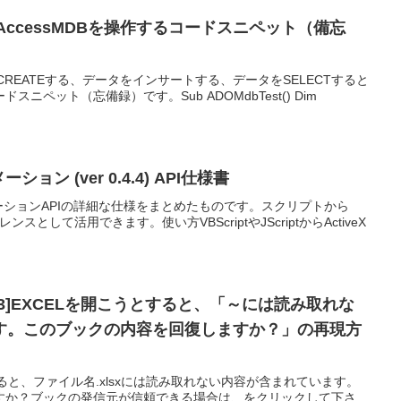
OでAccessMDBを操作するコードスニペット（備忘
REATEする、データをインサートする、データをSELECTすると
ニペット（忘備録）です。Sub ADOMdbTest() Dim
トメーション (ver 0.4.4) API仕様書
オートメーションAPIの詳細な仕様をまとめたものです。スクリプトから
ンスとして活用できます。使い方VBScriptやJScriptからActiveX
0,2013]EXCELを開こうとすると、「～には読み取れな
す。このブックの内容を回復しますか？」の再現方
ると、ファイル名.xlsxには読み取れない内容が含まれています。
すか？ブックの発信元が信頼できる場合は、をクリックして下さ