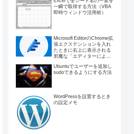
Excelで全シート名の一覧を
一瞬で取得する方法（VBA
即時ウィンドウ活用術）
Microsoft EditorのChrome拡
張エクステンションを入れ
たときに右上に表示される
邪魔な「エディターによる
複数言語の文章校正」とい
Ubuntuでユーザーを追加し
うポップアップを消す方法
sudoできるようにする方法
WordPressを設置するとき
の設定メモ