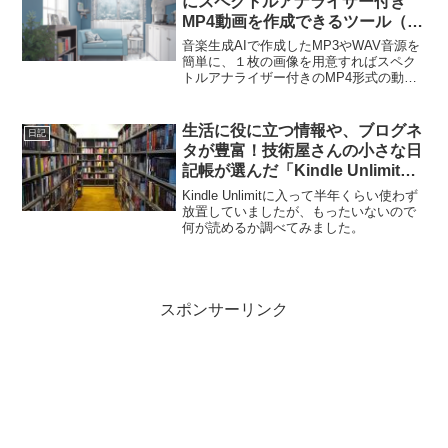
にスペクトルアナライザー付き
MP4動画を作成できるツール（ス
クリプト）
音楽生成AIで作成したMP3やWAV音源を
簡単に、１枚の画像を用意すればスペク
トルアナライザー付きのMP4形式の動画
が作成できるツール（スクリプト）の紹
介です。例えばこんな動画がWAVファイ
ルと、１枚の画像を用意すれば簡単に作
生活に役に立つ情報や、ブログネ
日記
成できます。ツ...
タが豊富！技術屋さんの小さな日
記帳が選んだ「Kindle Unlimit」
で読めるオススメIT関連の雑誌
Kindle Unlimitに入って半年くらい使わず
放置していましたが、もったいないので
何が読めるか調べてみました。
スポンサーリンク