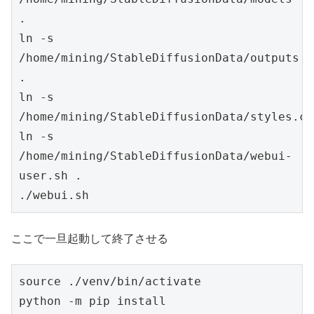
.

ln -s 
/home/mining/StableDiffusionData/outputs	
.

ln -s 
/home/mining/StableDiffusionData/styles.cs
ln -s 
/home/mining/StableDiffusionData/webui-
user.sh .	

./webui.sh
ここで一旦起動して終了させる
source ./venv/bin/activate

python -m pip install 