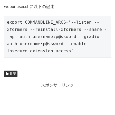
webui-user.shに以下の記述
export COMMANDLINE_ARGS="--listen --
xformers --reinstall-xformers --share -
-api-auth username:p@ssword --gradio-
auth username:p@ssword --enable-
insecure-extension-access"
日記
スポンサーリンク