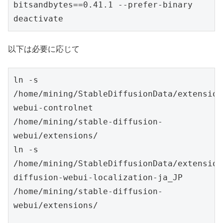
bitsandbytes==0.41.1 --prefer-binary

deactivate
以下は必要に応じて
ln -s 
/home/mining/StableDiffusionData/extension
webui-controlnet							
/home/mining/stable-diffusion-
webui/extensions/

ln -s 
/home/mining/StableDiffusionData/extension
diffusion-webui-localization-ja_JP		
/home/mining/stable-diffusion-
webui/extensions/
