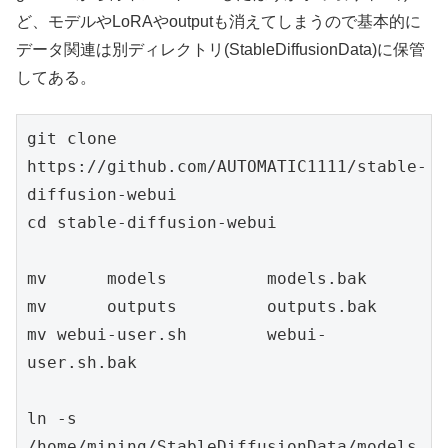
ど、モデルやLoRAやoutputも消えてしまうので基本的に
データ関連は別ディレクトリ(StableDiffusionData)に保管
してある。
git clone 
https://github.com/AUTOMATIC1111/stable-
diffusion-webui

cd stable-diffusion-webui

mv 	models		models.bak

mv 	outputs		outputs.bak

mv webui-user.sh	webui-
user.sh.bak

ln -s 
/home/mining/StableDiffusionData/models	