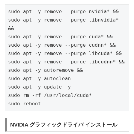
sudo apt -y remove --purge nvidia* &&
sudo apt -y remove --purge libnvidia* 
&&
sudo apt -y remove --purge cuda* &&
sudo apt -y remove --purge cudnn* &&
sudo apt -y remove --purge libcuda* &&
sudo apt -y remove --purge libcudnn* &&
sudo apt -y autoremove &&
sudo apt -y autoclean
sudo apt -y update -y
sudo rm -rf /usr/local/cuda*
sudo reboot
NVIDIA グラフィックドライバ インストール