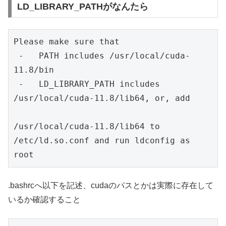
LD_LIBRARY_PATHがなんたら
Please make sure that

 -   PATH includes /usr/local/cuda-
11.8/bin

 -   LD_LIBRARY_PATH includes 
/usr/local/cuda-11.8/lib64, or, add 

/usr/local/cuda-11.8/lib64 to 
/etc/ld.so.conf and run ldconfig as 
root
.bashrcへ以下を記述、cudaのパスとかは実際に存在して
いるか確認すること