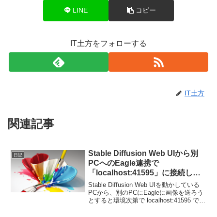
LINE
コピー
IT土方をフォローする
IT土方
関連記事
Stable Diffusion Web UIから別
日記
PCへのEagle連携で
「localhost:41595」に接続しよ
うとしてしまうエラーの対処 –
Stable Diffusion Web UIを動かしている
Eagle-PNGinfo API Token対応版
PCから、別のPCにEagleに画像を送ろう
とすると環境次第で localhost:41595 で失
敗することがあります。それを解決する
ため、Eagle API Tokenに対応し...