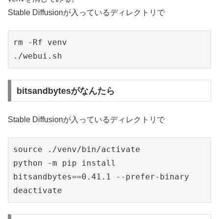
Stable Diffusionが入っているディレクトリで
rm -Rf venv
./webui.sh
bitsandbytesがなんたら
Stable Diffusionが入っているディレクトリで
source ./venv/bin/activate
python -m pip install 
bitsandbytes==0.41.1 --prefer-binary
deactivate