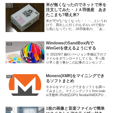
米が無くなったのでネットで米を
日記
注文してみた・ＪＡ羽後産 あき
たこまち?萌え米?
米が?(^o^)／なくなった・・・。というわ
けで、買出しに行くのもダルいので前か
ら気になっていた、JA羽後産の、「あき
たこまち」を買ってみることした。
WindowsのSandBox内で
日記
WinGetを使えるようにする
※ 2022/9/7 施行バージョン準備以下のフ
ァイルをダウンロードしてくる。手っ取
り早く使う事がこの記事のコンセンプト
なのですべて直ＤＬ
Microsoft.VCLibs.x64.14.00.Desktop.app
xmicrosoft.ui...
Monero(XMR)をマイニングでき
日記
るソフトまとめ
モネロをマイニングできるソフトを調べ
てみました。マイニングソフトXmr-stak-
rx手数料 0%対応GPU Nvidia/AMDCPUマ
イニング 可Xmrig手数料 1%対応GPU
Nvidia/AMDCPUマイニング 可
Nanomine...
1枚の画像と音楽ファイルで簡単
日記