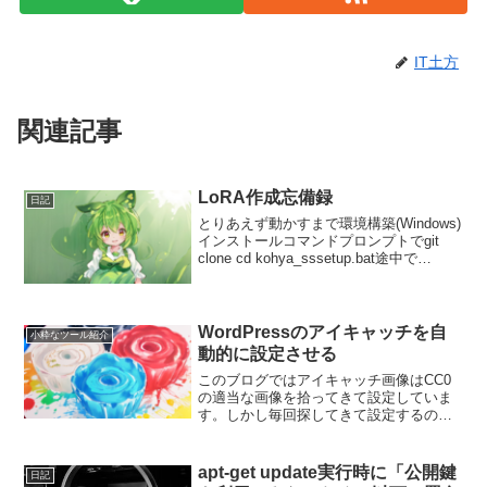
IT土方
関連記事
LoRA作成忘備録
日記
とりあえず動かすまで環境構築(Windows)
インストールコマンドプロンプトでgit
clone cd kohya_sssetup.bat途中で
Windowsがフリーズしたかと思うくらい
重くなるが触らず我慢。セットアップ
setup.bat ...
WordPressのアイキャッチを自
小粋なツール紹介
動的に設定させる
このブログではアイキャッチ画像はCC0
の適当な画像を拾ってきて設定していま
す。しかし毎回探してきて設定するのは
面倒なので自動的に設定されるようにプ
ラグインをいれてみました。WP Random
Post Thumbnailsこのプラグインはア...
apt-get update実行時に「公開鍵
日記