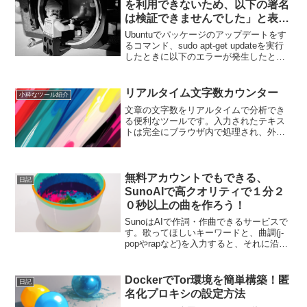
を利用できないため、以下の署名
は検証できませんでした」と表示
されてしまったときの対処方法
Ubuntuでパッケージのアップデートをす
るコマンド、sudo apt-get updateを実行
したときに以下のエラーが発生したとき
に解決させたときのメモエラー:8 stable
Release.gpg 公開鍵を利用できないた
め、以下の署...
リアルタイム文字数カウンター
小粋なツール紹介
文章の文字数をリアルタイムで分析でき
る便利なツールです。入力されたテキス
トは完全にブラウザ内で処理され、外部
サーバーへの送信は一切行われません。
プライバシーとセキュリティすべての処
理はお使いのブラウザ内で完結します入
力されたテキストは一切保...
無料アカウントでもできる、
日記
SunoAIで高クオリティで１分２
０秒以上の曲を作ろう！
SunoはAIで作詞・作曲できるサービスで
す。歌ってほしいキーワードと、曲調(j-
popやrapなど)を入力すると、それに沿っ
た歌詞と曲が作られます。今回は無料の
アカウントを作って、初期50クレジット
のみ、やり直しなしの一発勝負で、高ク
DockerでTor環境を簡単構築！匿
日記
オリ...
名化プロキシの設定方法