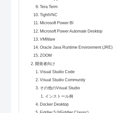
Tera Term
TightVNC
Microsoft Power BI
Microsoft Power Automate Desktop
VMWare
Oracle Java Runtime Environment (JRE)
ZOOM
開発者向け
Visual Studio Code
Visual Studio Community
その他のVisual Studio
インストール例
Docker Desktop
Fiddler 5.0(Fiddler Classic)