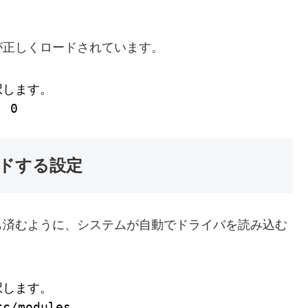
が正しくロードされています。
択します。
  0
ードする設定
も済むように、システムが自動でドライバを読み込む
択します。
tc/modules