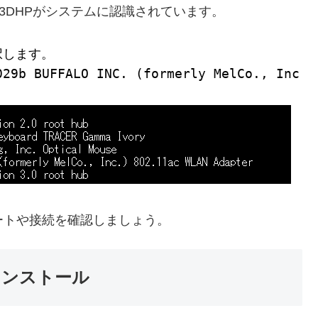
-433DHPがシステムに認識されています。
択します。
029b BUFFALO INC. (formerly MelCo., Inc.)
ートや接続を確認しましょう。
インストール