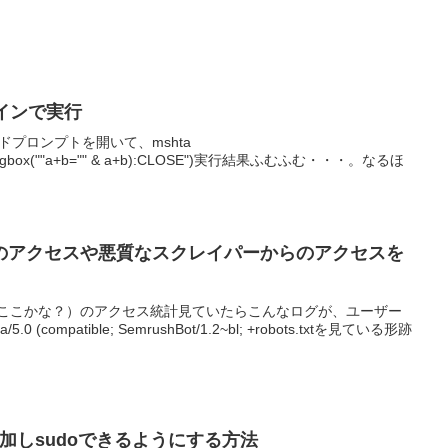
ラインで実行
ドプロンプトを開いて、mshta
b=2:msgbox(""a+b="" & a+b):CLOSE")実行結果ふむふむ・・・。なるほ
のアクセスや悪質なスクレイパーからのアクセスを
う？ここかな？）のアクセス統計見ていたらこんなログが、ユーザー
 (compatible; SemrushBot/1.2~bl; +robots.txtを見ている形跡
追加しsudoできるようにする方法