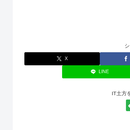
シ
X
LINE
IT土