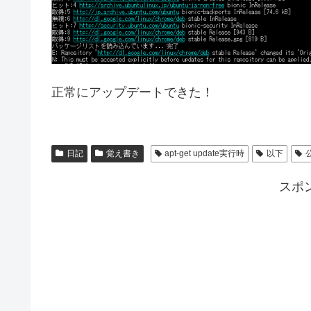
正常にアップデートできた！
日記
覚え書き
apt-get update実行時
以下
スポ