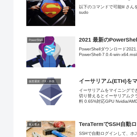
以下のコマンドで可能lil さんを追加し
sudo
2021 最新のPowerS
PowerShell
PowerShellダウンロード2
PowerShell-7.0.4-win-x
イーサリアム(ETH)
仮想通貨・FX・外国為替証拠金取引
イーサリアムをマイニングで
切り替えるとイーサリアムクラ
料 0.65%対応GPU Nvidia/AMD
TeraTermでSSH
覚え書き
SSHで自動ログインして、ホスト