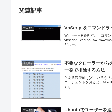
関連記事
VbScriptをコマンド
技術メモ
Winキー＋Rを押すか、コマン
vbscript:Execute("a=1:
どねー。
不要なクローラーから
覚え書き
一発で排除する方法
とある過疎blog(どこだろ
エージェントを見ると、Mozilla/5.0
もな...
Ubuntuでユーザーを
技術メモ