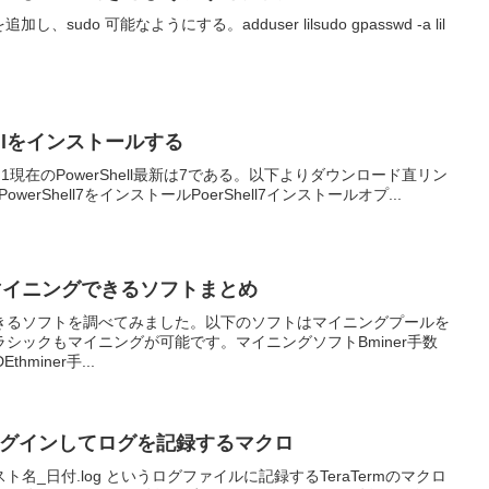
、sudo 可能なようにする。adduser lilsudo gpasswd -a lil
hellをインストールする
021.1現在のPowerShell最新は7である。以下よりダウンロード直リン
64.msiPowerShell7をインストールPoerShell7インストールオプ...
をマイニングできるソフトまとめ
きるソフトを調べてみました。以下のソフトはマイニングプールを
シックもマイニングが可能です。マイニングソフトBminer手数
Ethminer手...
自動ログインしてログを記録するマクロ
名_日付.log というログファイルに記録するTeraTermのマクロ