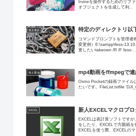
Irvineを操作するためのリファレ
オブジェクトを生成して利...
特定のディレクトリ以
覚え書き
コマンドプロンプトを管理者
変更例）E:\xampp\fess
更したいtakeown /R /F fess-..
mp4動画をffmpegで
覚え書き
Osmo Pocketの録画ファイ
たいです。FileList.txtfile 'DJI_0
新人EXCELマクロプ
EXCEL
EXCELは表計算ソフトですが
をしたり、EXCELで方眼紙
EXCELを使う際、EXCELの