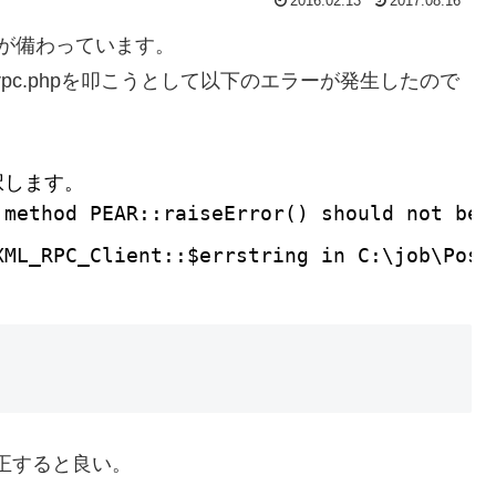
2016.02.13
2017.08.16
PIが備わっています。
lrpc.phpを叩こうとして以下のエラーが発生したので
択します。
 method PEAR::raiseError() should not be 
XML_RPC_Client::$errstring in C:\job\Post
修正すると良い。