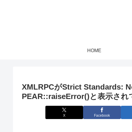
HOME
XMLRPCがStrict Standards: No
PEAR::raiseError()
X
Facebook