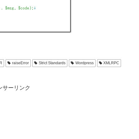
AR
raiseError
Strict Standards
Wordpress
XMLRPC
ンサーリンク