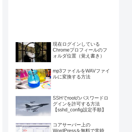
現在ログインしている
Chromeプロフィールのフ
ォルダ位置（覚え書き）
called statically, assuming $this from in
WordPress\postwp.php on line 60
mp3ファイルをWAVファイ
ルに変換する方法
SSHでrootのパスワードロ
グインを許可する方法
【sshd_config設定手順】
コアサーバー上の
WordPressを無料で常時