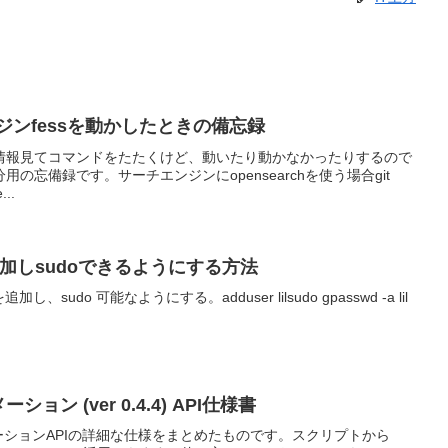
ンジンfessを動かしたときの備忘録
情報見てコマンドをたたくけど、動いたり動かなかったりするので
の忘備録です。サーチエンジンにopensearchを使う場合git
...
追加しsudoできるようにする方法
、sudo 可能なようにする。adduser lilsudo gpasswd -a lil
トメーション (ver 0.4.4) API仕様書
オートメーションAPIの詳細な仕様をまとめたものです。スクリプトから