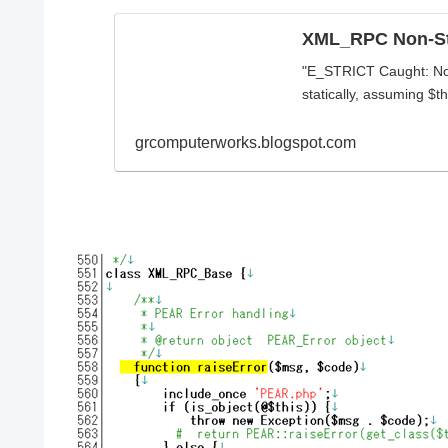
XML_RPC Non-Sta
"E_STRICT Caught: Non
statically, assuming $th
grcomputerworks.blogspot.com