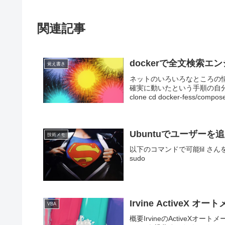
関連記事
dockerで全文検索エ
覚え書き
ネットのいろいろなところの
確実に動いたという手順の自分用
clone cd docker-fess/compose
Ubuntuでユーザーを
技術メモ
以下のコマンドで可能lil さんを追加し
sudo
Irvine ActiveX オー
VBA
概要IrvineのActiveX