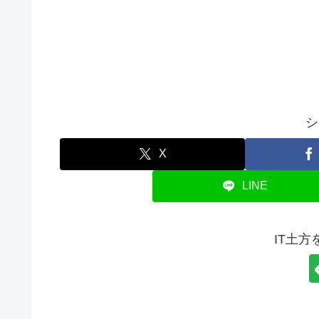
シ
X
LINE
IT土