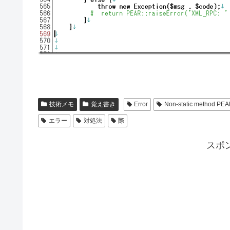
技術メモ
覚え書き
Error
Non-static method PE
エラー
対処法
際
スポ