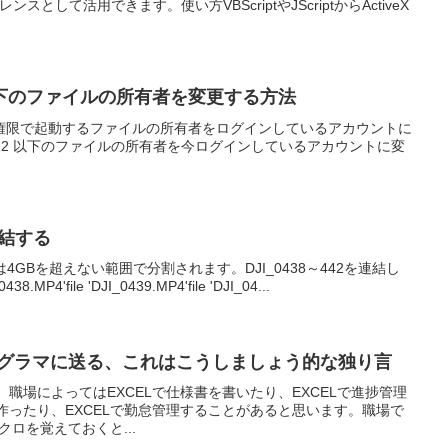
ンスとして活用できます。使い方VBScriptやJScriptからActiveX
下のファイルの所有者を変更する方法
権限で起動するファイルの所有者をログインしているアカウントに
-13.10.2 以下のファイルの所有者を今ログインしているアカウントに変
.
連結する
ルは4GBを超えない範囲で分割されます。DJI_0438～442を連結し
438.MP4'file 'DJI_0439.MP4'file 'DJI_04...
ログラマに送る、これはこうしましょう的な独り言
、職場によってはEXCELで仕様書を書いたり、EXCELで進捗管理
を作ったり、EXCELで勤怠管理することがあると思います。職場で
マクロを覚えておくと...