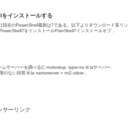
hellをインストールする
021.1現在のPowerShell最新は7である。以下よりダウンロード直リン
64.msiPowerShell7をインストールPoerShell7インストールオプ...
き
を調べるC:>nslookup -type=ns lil.laサーバー:
権限のない回答:lil.la nameserver = ns2.value-...
ンサーリンク