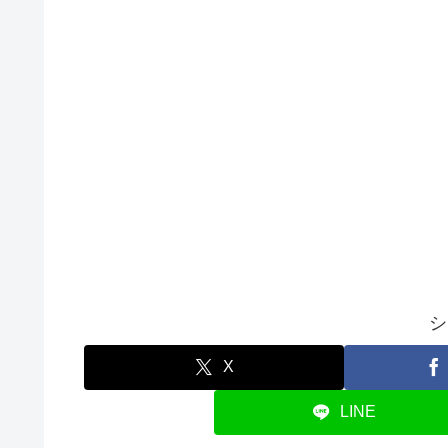
シ
X
LINE