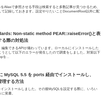
ァイルをAliasで参照させる手段は検索すると多数記事が見つかるため、
記録しておきます。設定やりたいことDocumentRoot以外に配
ards: Non-static method PEAR::raiseError()と表
する際の対処法
投稿・編集できるAPIが備わっています。ローカルにインストールした
.phpを叩こうとして以下のエラーが発生したので調査をしました。対策以下
を...
9.1 に MySQL 5.5 を ports 経由でインストールし、
 で管理する方法
9.1をインストールしました。その後MySQLを設定する際に、いろい
うに覚書。