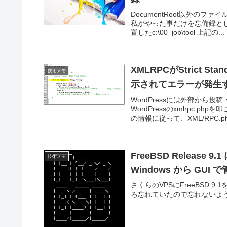
DocumentRoot以外のフ
私がやった事だけを忘備録として
置したc:\00_job\tool 上記の...
XMLRPCがStrict Stand
技術メモ
示されてエラーが発生
WordPressには外部から
WordPressのxmlrpc
の情報に従って、XML/RPC.php
FreeBSD Release 
技術メモ
Windows から GUI
さくらのVPSにFreeBSD 
ろ忘れていたので忘れないよ