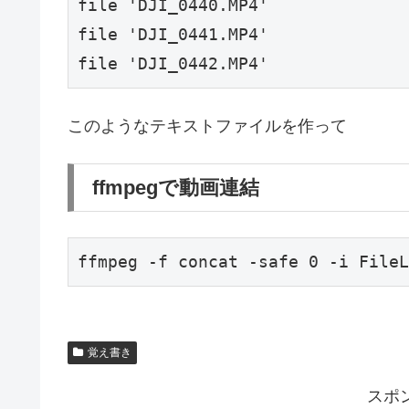
file 'DJI_0440.MP4'
file 'DJI_0441.MP4'
file 'DJI_0442.MP4'
このようなテキストファイルを作って
ffmpegで動画連結
ffmpeg -f concat -safe 0 -i FileL
覚え書き
スポ