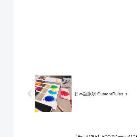
日本語訳済 CustomRules.js
【Excel VBA】ADOでAcc