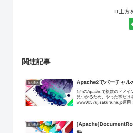
IT土
関連記事
Apache2でバーチャ
覚え書き
1台のApacheで複数のド
見つかるため、やった事だけ
www9057uj.sakura.ne.
[Apache]Docum
覚え書き
録