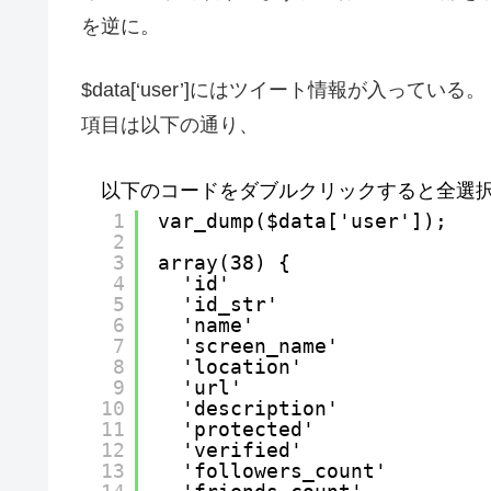
を逆に。
$data[‘user’]にはツイート情報が入っている。
項目は以下の通り、
以下のコードをダブルクリックすると全選
1
var_dump($data['user']);
2
3
array(38) {
4
'id'                     
5
'id_str'                 
6
'name'                  
7
'screen_name'            
8
'location'               
9
'url'                    
10
'description'          
11
'protected'              
12
'verified'               
13
'followers_count'        