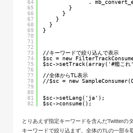
64
. mb_convert_
65
}
66
}
67
}
68
}
69
}
70
71
72
73
//キーワードで絞り込んで表示
74
$sc = new FilterTrackConsum
75
$sc->setTrack(array('#艦これ
76
77
//全体からTL表示
78
//$sc = new SampleConsumer(
79
80
81
$sc->setLang('ja');      
82
$sc->consume();            
とりあえず指定キーワードを含んだTwitte
キーワードで絞り込まず、全体のTLの一部を取得