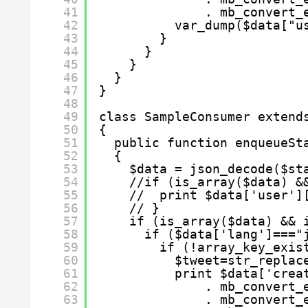
41
. mb_convert_
42
var_dump($data["u
43
}
44
}
45
}
46
}
47
}
48
49
class SampleConsumer extend
50
{
51
public function enqueueSt
52
{
53
$data = json_decode($st
54
//if (is_array($data) &
55
//  print $data['user']
56
// }
57
if (is_array($data) && 
58
if ($data['lang']==="
59
if (!array_key_exis
60
$tweet=str_replac
61
print $data['crea
62
. mb_convert_
63
. mb_convert_