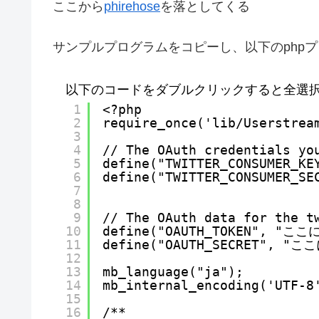
ここから
phirehose
を落としてくる
サンプルプログラムをコピーし、以下のphp
以下のコードをダブルクリックすると全選
1
<?php
2
require_once('lib/Userstrea
3
4
// The OAuth credentials yo
5
define("TWITTER_CONSUME
6
define("TWITTER_CONSUME
7
8
9
// The OAuth data for the t
10
define("OAUTH_TOKEN", "
11
define("OAUTH_SECRET", 
12
13
mb_language("ja");
14
mb_internal_encoding('UTF-8
15
16
/**