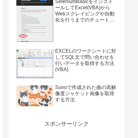
SeleniumBasicをインスト
";
ールしてExcel(VBA)から
Webスクレイピングや自動
化を行うまでのチュートリ
アル（サンプルプログラム
付き）
EXCELのワークシートに対
してSQL文で問い合わせを
行いデータを取得する方法
(VBA)
'text']) . "\n";
Sunoで作成された曲の高解
像度ジャケット画像を取得
する方法
スポンサーリンク
is-win","UTF-8") . " ("
,"UTF-8") . ")\t"