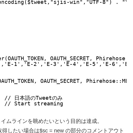
encoding($tweet,"sjis-win","UTF-8") . "\n
er(OAUTH_TOKEN, OAUTH_SECRET, Phirehose::
','E-1','E-2','E-3','E-4','E-5','E-6'
OAUTH_TOKEN, OAUTH_SECRET, Phirehose::MET
    // 日本語のTweetのみ
  // Start streaming
rのタイムラインを眺めたいという目的は達成。
したい場合は$sc = new の部分のコメントアウト