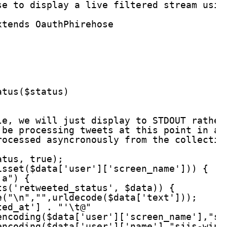
se to display a live filtered stream usin
xtends OauthPhirehose
atus($status)
le, we will just display to STDOUT rather
 be processing tweets at this point in a 
rocessed asyncronously from the collectio
atus, true);
isset($data['user']['screen_name'])) {
ja") {
ts('retweeted_status', $data)) {
e("\n","",urldecode($data['text']));
ted_at'] . "'\t@" 
encoding($data['user']['screen_name'],"sj
encoding($data['user']['name'],"sjis-win"