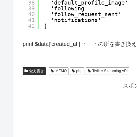
38
'default_profile_image'  
39
'following'              
40
'follow_request_sent'    
41
'notifications'          
42
}
print $data[‘created_at’] ・・・
覚え書き
MEMO
php
Twitter Streaming API
スポ