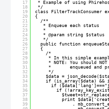
17
* Example of using Phireho
18
*/
19
class FilterTrackConsumer e
20
{
21
/**
22
* Enqueue each status
23
*
24
* @param string $status
25
*/
26
public function enqueueSt
27
{
28
/*
29
* In this simple examp
30
* NOTE: You should NOT
31
*       enqueued and p
32
*/
33
$data = json_decode($st
34
if (is_array($data) && 
35
if ($data['lang']==="
36
if (!array_key_exis
37
$tweet=str_replac
38
print $data['crea
39
. mb_convert_
40
. mb_convert_