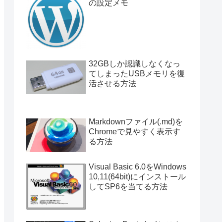
の設定メモ
g track words
32GBしか認識しなくなっ
てしまったUSBメモリを復
活させる方法
 than enqueue.
Markdownファイル(.md)を
real application, instead they should be 
Chromeで見やすく表示す
n process.
る方法
Visual Basic 6.0をWindows
10,11(64bit)にインストール
してSP6を当てる方法
is-win","UTF-8") . " ("
,"UTF-8") . ")\t"