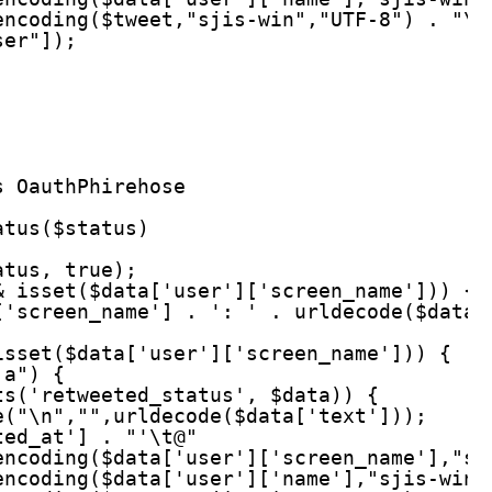
encoding($tweet,"sjis-win","UTF-8") . "\n
ser"]);
s OauthPhirehose
atus($status)
atus, true);
& isset($data['user']['screen_name'])) {
['screen_name'] . ': ' . urldecode($data[
isset($data['user']['screen_name'])) {
ja") {
ts('retweeted_status', $data)) {
e("\n","",urldecode($data['text']));
ted_at'] . "'\t@" 
encoding($data['user']['screen_name'],"sj
encoding($data['user']['name'],"sjis-win"