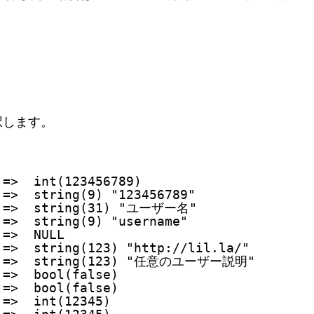
択します。
 =>  int(123456789)
 =>  string(9) "123456789"
  =>  string(31) "ユーザー名"
 =>  string(9) "username"
 =>  NULL
 =>  string(123) "http://lil.la/"
   =>  string(123) "任意のユーザー説明"
 =>  bool(false)
 =>  bool(false)
 =>  int(12345)