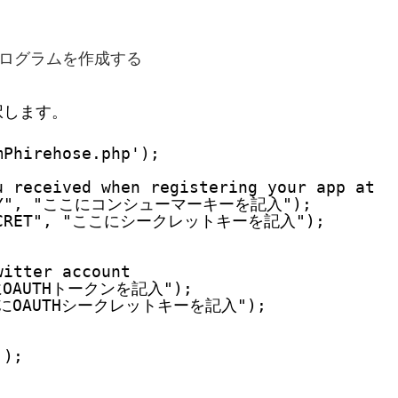
プログラムを作成する
択します。
mPhirehose.php');
u received when registering your app at T
R_KEY", "ここにコンシューマーキーを記入");
R_SECRET", "ここにシークレットキーを記入");
witter account
ここにOAUTHトークンを記入");
"ここにOAUTHシークレットキーを記入");
');