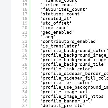
14
'friends_count'          
15
'listed_count'           
16
'favourites_count'       
17
'statuses_count'         
18
'created_at'             
19
'utc_offset'             
20
'time_zone'              
21
'geo_enabled'            
22
'lang'                   
23
'contributors_enabled'   
24
'is_translator'          
25
'profile_background_color
26
'profile_background_image
27
'profile_background_image
28
'profile_background_tile'
29
'profile_link_color'     
30
'profile_sidebar_border_c
31
'profile_sidebar_fill_col
32
'profile_text_color'     
33
'profile_use_background_i
34
'profile_image_url'      
35
'profile_image_url_https'
36
'profile_banner_url'     
37
'default_profile'        