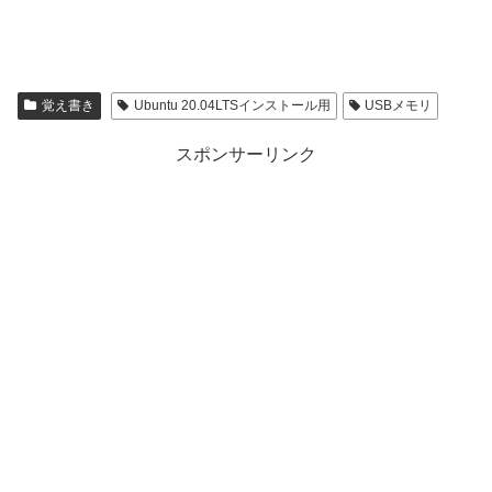
覚え書き
Ubuntu 20.04LTSインストール用
USBメモリ
スポンサーリンク