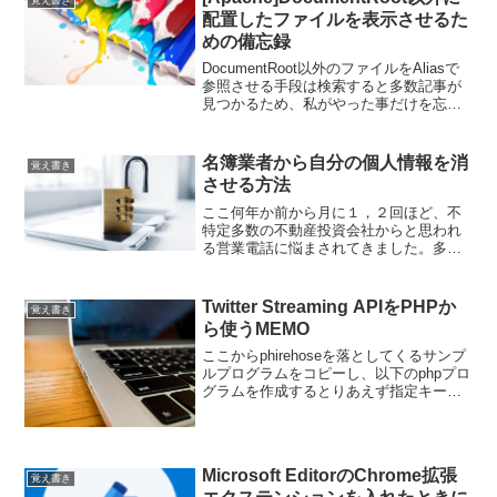
覚え書き
配置したファイルを表示させるた
めの備忘録
DocumentRoot以外のファイルをAliasで
参照させる手段は検索すると多数記事が
見つかるため、私がやった事だけを忘備
録として記録しておきます。設定やりた
いことDocumentRoot以外に配置した
c:\00_job\tool 上記の...
名簿業者から自分の個人情報を消
覚え書き
させる方法
ここ何年か前から月に１，２回ほど、不
特定多数の不動産投資会社からと思われ
る営業電話に悩まされてきました。多く
は不在着信になっていてネットで電話番
号調べて都度着信拒否にしていました
が、たまたまスマホを弄っていたら電話
Twitter Streaming APIをPHPか
覚え書き
がかかってきて出る事ができ...
ら使うMEMO
ここからphirehoseを落としてくるサンプ
ルプログラムをコピーし、以下のphpプロ
グラムを作成するとりあえず指定キーワ
ードを含んだTwitterのタイムラインを眺
めたいという目的は達成。キーワードで
絞り込まず、全体のTLの一部を取得し
た...
Microsoft EditorのChrome拡張
覚え書き