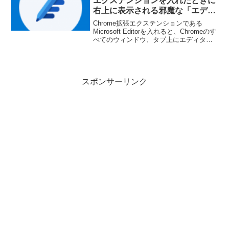
エクステンションを入れたときに
右上に表示される邪魔な「エディ
ターによる複数言語の文章校正」
Chrome拡張エクステンションである
というポップアップを消す方法
Microsoft Editorを入れると、Chromeのす
べてのウィンドウ、タブ上にエディター
による複数言語の文章校正3 つの言語の
スペル チェックと文章校正を同時に行い
ます。 現在のブラウザーの設定...
スポンサーリンク