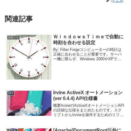
IT土方
関連記事
ＷｉｎｄｏｗｓＴｉｍｅで自動に
技術メモ
時刻を合わせる設定
By: Filter Forgeコンピューターの時計は
正確に合わせることが重要です。サーバ
ー機に限らず、Windows 2000やXPで
も、自動的に時計を合わせる機能があり
ます。サードパーティーの時計ソフトを
利用することもできますが、以下の...
Irvine ActiveX オートメーション
VBA
(ver 0.4.4) API仕様書
概要IrvineのActiveXオートメーションAPI
の詳細な仕様をまとめたものです。スク
リプトからIrvineを操作するためのリファ
レンスとして活用できます。使い方
VBScriptやJScriptからActiveXオブジェク
トを生成して利...
[Apache]DocumentRoot以外に