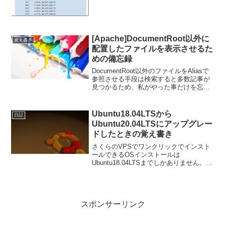
と、Mozilla/5.0 (compatible;
SemrushBot/1.2~bl; +robots.txtを見てい
る形跡もな...
[Apache]DocumentRoot以外に
覚え書き
配置したファイルを表示させるた
めの備忘録
DocumentRoot以外のファイルをAliasで
参照させる手段は検索すると多数記事が
見つかるため、私がやった事だけを忘備
録として記録しておきます。設定やりた
いことDocumentRoot以外に配置した
c:\00_job\tool 上記の...
Ubuntu18.04LTSから
日記
Ubuntu20.04LTSにアップグレー
ドしたときの覚え書き
さくらのVPSでワンクリックでインスト
ールできるOSインストールは
Ubuntu18.04LTSまでしかありません。
Ubuntu18.04LTSが標準インストールされ
た状態から、以下の４ステップで
Ubuntu20.04LTSにアップグレード完...
スポンサーリンク