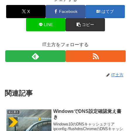
X
Facebook
はてブ
LINE
コピー
IT土方をフォローする
IT土方
関連記事
WindowsでDNS設定確認覚え書
覚え書き
き
Windows10のDNSキャッシュクリア
ipconfig /flushdnsChromeのDNSキャッシ