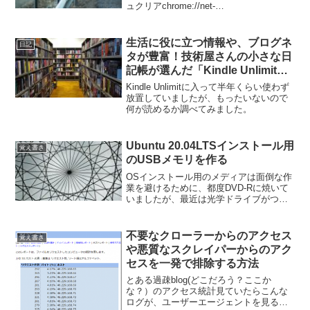
ュクリアchrome://net-
internals/#dnsHostsを簡単に書き換えで
きるツール
生活に役に立つ情報や、ブログネ
日記
タが豊富！技術屋さんの小さな日
記帳が選んだ「Kindle Unlimit」
で読めるオススメIT関連の雑誌
Kindle Unlimitに入って半年くらい使わず
放置していましたが、もったいないので
何が読めるか調べてみました。
Ubuntu 20.04LTSインストール用
覚え書き
のUSBメモリを作る
OSインストール用のメディアは面倒な作
業を避けるために、都度DVD-Rに焼いて
いましたが、最近は光学ドライブがつい
ていないPCも多くなってきました。
Ubuntu 20.04LTSをインストールできる
USBメモリを作りたいと思います。USB
不要なクローラーからのアクセス
覚え書き
メ...
や悪質なスクレイパーからのアク
セスを一発で排除する方法
とある過疎blog(どこだろう？ここか
な？）のアクセス統計見ていたらこんな
ログが、ユーザーエージェントを見る