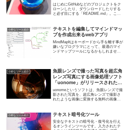
はじめにGitHubなどのプロジェクトをク
ローンしたり、ダウンロードしたりする
と必ず目にする「README.md」。この
Markdownファイルは、プロジェクトの説
明や使い方が記載された重要なドキュメ
ントです。しかし、これらの.mdファイ
テキストを編集してマインドマッ
小粋なツール紹介
ル...
プを作成出来るwebアプリ
MindMapltはキーボードから手を離す事が
嫌いなプログラマにとって、最適のマイ
ンドマップツールになるかもしれませ
ん。こんな感じで左下の小窓に入力する
と・・・-消費者の心理のプロセス-
AIDMA広告宣伝に対する消費者の心理の
プロセス- ...
魚眼レンズで撮った写真を超広角
小粋なツール紹介
レンズ写真にする画像処理ソフト
「uonome」がリリースされたの
で早速使ってみました
uonomeというソフトは、魚眼レンズで撮
影された写真を、超広角レンズで撮影さ
れたような画像に変換する無料の画像処
理ソフトで、Windows,Mac上で動きま
す。大晦日の日にリリースされたので、
早速手持ちの魚眼レンズ(SIGMA 8mm
テキスト暗号化ツール
小粋なツール紹介
F...
安全なテキストの暗号化・復号化を行え
るオンラインツールです。入力されたテ