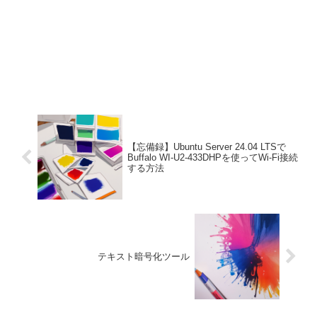
【忘備録】Ubuntu Server 24.04 LTSで
Buffalo WI-U2-433DHPを使ってWi-Fi接続
する方法
テキスト暗号化ツール