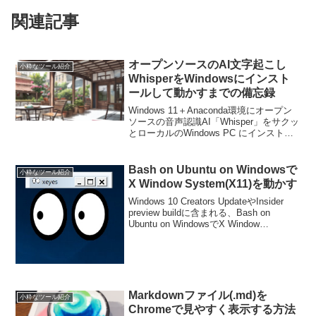
関連記事
オープンソースのAI文字起こし
小粋なツール紹介
WhisperをWindowsにインスト
ールして動かすまでの備忘録
Windows 11＋Anaconda環境にオープン
ソースの音声認識AI「Whisper」をサクッ
とローカルのWindows PC にインストー
ルして精度を試してみます。インストー
ルWhisper用の環境を作るのであれば
conda crea...
Bash on Ubuntu on Windowsで
小粋なツール紹介
X Window System(X11)を動かす
Windows 10 Creators UpdateやInsider
preview buildに含まれる、Bash on
Ubuntu on WindowsでX Window
System(X11)を動かすまでの手順です。
特に問題がなけれ...
Markdownファイル(.md)を
小粋なツール紹介
Chromeで見やすく表示する方法