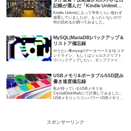
記帳が選んだ「Kindle Unlimit」
で読めるオススメIT関連の雑誌
Kindle Unlimitに入って半年くらい使わず
放置していましたが、もったいないので
何が読めるか調べてみました。
MySQL(MariaDB)バックアップ＆
日記
リストア備忘録
やりたい事mysqのデータベースをlをコマ
ンドライン、もしくはシェルスクリプト
でバックアップしたい。ダンプファイル
はgzipで圧縮して、ファイル名に日付を
つけたい。最終的には cronなどで自動実
行させたい。mysqldump基本形mysq...
USBメモリ&ポータブルSSD読み
日記
書き速度備忘録
私が持っているUSBメモリを
CrystalDiskMarkにて計測してみました。
USBメモリシリコンパワー USBメモリ
128GB USB3.2 Gen1 (USB3.1 / 3.0 / 2.0
互換) 小型 防水 防塵 耐衝撃 Mac対...
スポンサーリンク