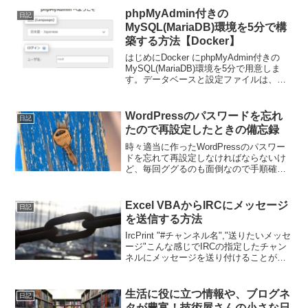
phpMyAdmin付きの
日記
MySQL(MariaDB)環境を5分で構
築する方法【Docker】
はじめにDocker にphpMyAdmin付きの
MySQL(MariaDB)環境を5分で用意しま
す。データベースと設定ファイルは、ホ
スト側のディレクトに永続化されます。
前提条件Docker がすでにインストールさ
れていて、基本的な知識があ...
WordPressのパスワードを忘れ
日記
たので再設定したときの備忘録
時々適当に作ったWordPressのパスワー
ドを忘れて再設定しなければならないけ
ど、毎回ググるのも面倒なので手順確率
のためにメモ。MySQL(MariaDB）に接続
DBに接続します。mysql -u ユーザー名 -
pmysql -u lil...
Excel VBAからIRCにメッセージ
日記
を送信する方法
IrcPrint "#チャンネル名","送りたいメッセ
ージ"こんな感じでIRCの指定したチャン
ネルにメッセージを送り付けることがで
きます。事前準備IRCサーバーと、
IRCbot Consoleが必要です。Debug.Print
の出力先のよ...
生活に役に立つ情報や、ブログネ
日記
タが豊富！技術屋さんの小さな日