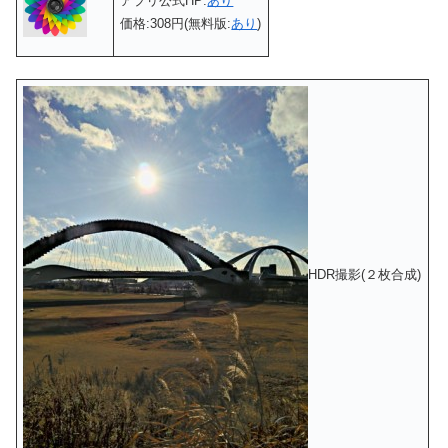
アプリ公式HP:
あり
価格:308円(無料版:
あり
)
HDR撮影(２枚合成)