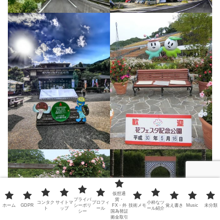
仮想通
プライバ
貨・
コンタク
サイトマ
プロフィ
小粋なツ
ホーム
GDPR
シーポリ
FX・外
技術メモ
覚え書き
Music
未分類
ト
ップ
ール
ール紹介
シー
国為替証
拠金取引