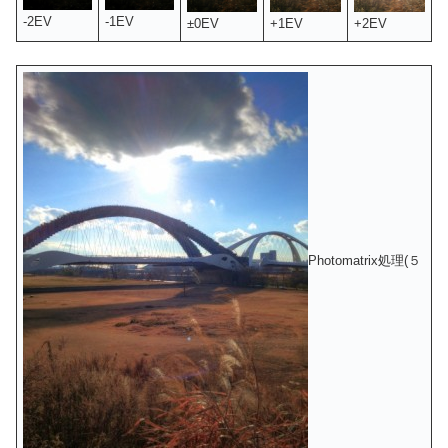
-2EV
-1EV
±0EV
+1EV
+2EV
Photomatrix処理(５