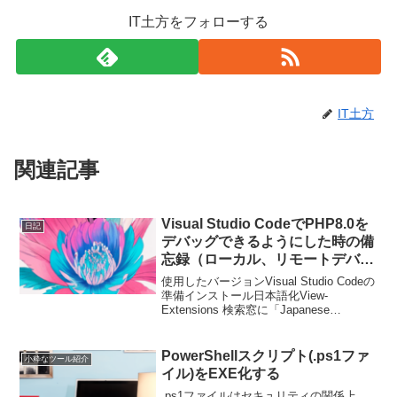
IT土方をフォローする
IT土方
関連記事
Visual Studio CodeでPHP8.0を
日記
デバッグできるようにした時の備
忘録（ローカル、リモートデバッ
グ両対応）
使用したバージョンVisual Studio Codeの
準備インストール日本語化View-
Extensions 検索窓に「Japanese
Language」と入力してInstallクリック、
再起動すると日本語化完了PHP拡張機能
をインスト...
PowerShellスクリプト(.ps1ファ
小粋なツール紹介
イル)をEXE化する
.ps1ファイルはセキュリティの関係上、