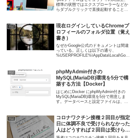
標準の状態ではエクスプローラーなどか
らダブルクリックで直接起動することが
できないため少々扱いづらくなっていま
す。EXE ファイルにすることによって直
接起動できるようになります。
現在ログインしているChromeプ
日記
SeleniumB...
ロフィールのフォルダ位置（覚え
書き）
なぜかGoogle公式のドキュメントは間違
っている。正しくは以下の通り、
%USERPROFILE%\AppData\Local\Googl
e\Chrome\User Data上記の文字列をエク
スプローラーのアドレスバーに張り付け
るか、VBA...
phpMyAdmin付きの
日記
MySQL(MariaDB)環境を5分で構
築する方法【Docker】
はじめにDocker にphpMyAdmin付きの
MySQL(MariaDB)環境を5分で用意しま
す。データベースと設定ファイルは、ホ
スト側のディレクトに永続化されます。
前提条件Docker がすでにインストールさ
れていて、基本的な知識があ...
コロナワクチン接種２回目が指定
日記
日に体調不良で受けられなかった
人はどうすれば２回目は受けられ
るのか？（体験談）
筆者はコロナワクチン接種１回目を８月