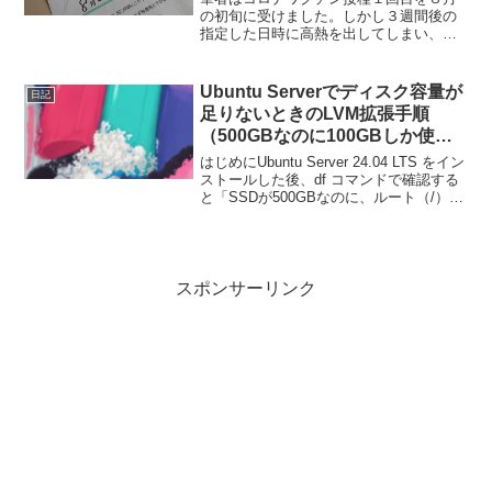
の初旬に受けました。しかし３週間後の
指定した日時に高熱を出してしまい、キ
ャンセルせざるを得ませんでした。その
後体調が回復した時、２回目のコロナワ
クチン接種はどのようにしたら受けられ
Ubuntu Serverでディスク容量が
日記
るかの体験談です。経緯：...
足りないときのLVM拡張手順
（500GBなのに100GBしか使え
ない場合）
はじめにUbuntu Server 24.04 LTS をイン
ストールした後、df コマンドで確認する
と「SSDが500GBなのに、ルート（/）に
100GBほどしか割り当てられていない」
という状態になることがあります。これ
は、パーティション...
スポンサーリンク