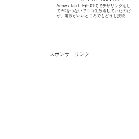
Arrows Tab LTE(F-01D)でテザリングをし
てPCをつないでニコ生放送していたのだ
が、電波がいいところでもどうも接続が
切れてしまう。さすがに許容できなくな
ってきたので、Portable WiFi、通称ポタ
φ(DWR-PG or...
スポンサーリンク