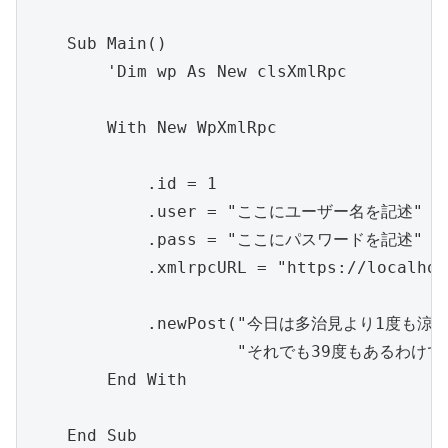
    Sub Main()

        'Dim wp As New clsXmlRpc

        With New WpXmlRpc

            .id = 1

            .user = "ここにユーザー名を記述"

            .pass = "ここにパスワードを記述"

            .xmlrpcURL = "https://localhos
            .newPost("今日は多治見より1度も涼
                     "それでも39度もあるわけです
        End With

    End Sub
