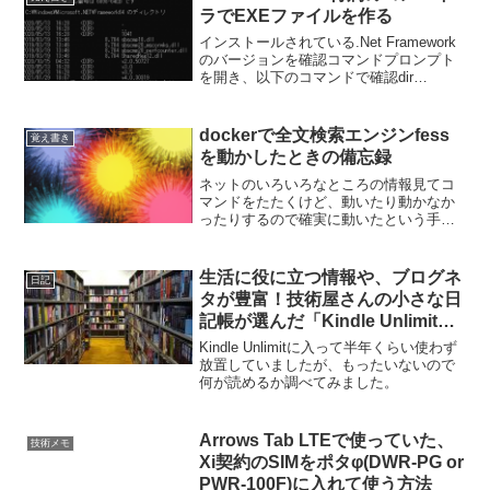
ラでEXEファイルを作る
インストールされている.Net Framework
のバージョンを確認コマンドプロンプト
を開き、以下のコマンドで確認dir
%SystemRoot%\Microsoft.NET\Framewo
rk64\以下、 v4.0.30319 を使用する...
dockerで全文検索エンジンfess
覚え書き
を動かしたときの備忘録
ネットのいろいろなところの情報見てコ
マンドをたたくけど、動いたり動かなか
ったりするので確実に動いたという手順
の自分用の忘備録です。サーチエンジン
にopensearchを使う場合git clone cd
docker-fess/compose...
生活に役に立つ情報や、ブログネ
日記
タが豊富！技術屋さんの小さな日
記帳が選んだ「Kindle Unlimit」
で読めるオススメIT関連の雑誌
Kindle Unlimitに入って半年くらい使わず
放置していましたが、もったいないので
何が読めるか調べてみました。
Arrows Tab LTEで使っていた、
技術メモ
Xi契約のSIMをポタφ(DWR-PG or
PWR-100F)に入れて使う方法