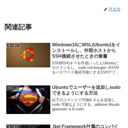
IT土方
関連記事
Windows10にWSL(Ubuntu)をイ
覚え書き
ンストールし、外部ホストから
SSH接続させたときの覚書
SSH(RSA)キーを作成いったんUbuntuに
ログインをし、sudo ssh-keygen -ASSH
をパスワード接続可能にするSSHデフォ
ルトの状態ではパスワード認証は許可さ
れていないので、Ubuntuにログインを
し、vi /etc/s...
Ubuntuでユーザーを追加しsudo
技術メモ
できるようにする方法
以下のコマンドで可能lil さんを追加し、
sudo 可能なようにする。adduser lilsudo
gpasswd -a lil sudo
.Net Framework付属のコンパイ
覚え書き