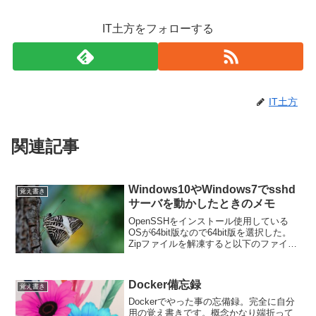
IT土方をフォローする
IT土方
関連記事
Windows10やWindows7でsshd
覚え書き
サーバを動かしたときのメモ
OpenSSHをインストール使用している
OSが64bit版なので64bit版を選択した。
Zipファイルを解凍すると以下のファイル
が展開されるどこに置いてもいいが、と
りあえず C:\Program Files の中に移動
Pathを通す必要があ...
Docker備忘録
覚え書き
Dockerでやった事の忘備録。完全に自分
用の覚え書きです。概念かなり端折って