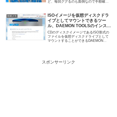
ど、毎回ググるのも面倒なので手順確率
のためにメモ。MySQL(MariaDB）に接続
DBに接続します。mysql -u ユーザー名 -
pmysql -u lil...
ISOイメージを仮想ディスクドラ
技術メモ
イブとしてマウントできるツー
ル、DAEMON TOOLSのインスト
ールで余計なソフトをインストー
CDのディスクイメージであるISO形式の
ルさせないための手順
ファイルを仮想ディスクドライブとして
マウントすることができるDAEMON
TOOLSというツールがあります。
Windows8ではOSの機能として、直接
ISOファイルをドライブとしてマウント
する機能があ...
スポンサーリンク