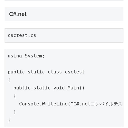
C#.net
csctest.cs
using System;

public static class csctest

{

  public static void Main()

  {

    Console.WriteLine("C#.netコンパイルテスト"
  }

}