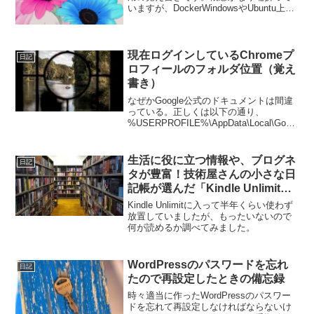
いますが、DockerWindowsやUbuntu上で
動くVmWareやVirtualBOXみたいなも
の。DockerイメージDocerで動くアプリ
をCD-ROM...
現在ログインしているChromeプ
日記
ロフィールのフォルダ位置（覚え
書き）
なぜかGoogle公式のドキュメントは間違
っている。正しくは以下の通り、
%USERPROFILE%\AppData\Local\Googl
e\Chrome\User Data上記の文字列をエク
スプローラーのアドレスバーに張り付け
るか、VBA...
生活に役に立つ情報や、ブログネ
日記
タが豊富！技術屋さんの小さな日
記帳が選んだ「Kindle Unlimit」
で読めるオススメIT関連の雑誌
Kindle Unlimitに入って半年くらい使わず
放置していましたが、もったいないので
何が読めるか調べてみました。
WordPressのパスワードを忘れ
日記
たので再設定したときの備忘録
時々適当に作ったWordPressのパスワー
ドを忘れて再設定しなければならないけ