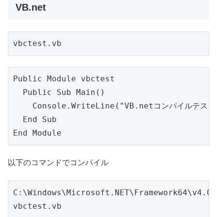
VB.net
vbctest.vb
Public Module vbctest

  Public Sub Main()

    Console.WriteLine("VB.netコンパイルテスト"
  End Sub

End Module
以下のコマンドでコンパイル
C:\Windows\Microsoft.NET\Framework64\v4.0.
vbctest.vb