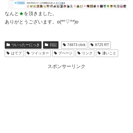
なんと
★
を頂きました。
ありがとうございます。o(*^▽^*)o
ついったーにっき
日記
74873 click
8725 RT
はてブ
ツイッター
ブページ
リンク
凄いこと
スポンサーリンク