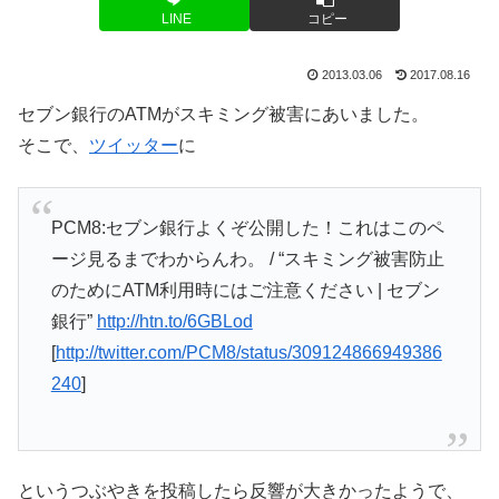
LINE
コピー
2013.03.06
2017.08.16
セブン銀行のATMがスキミング被害にあいました。
そこで、
ツイッター
に
PCM8:セブン銀行よくぞ公開した！これはこのペ
ージ見るまでわからんわ。 / “スキミング被害防止
のためにATM利用時にはご注意ください | セブン
銀行”
http://htn.to/6GBLod
[
http://twitter.com/PCM8/status/309124866949386
240
]
というつぶやきを投稿したら反響が大きかったようで、