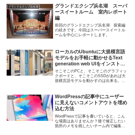
行する必要があります。管理者...
グランドエクシブ浜名湖 スーパ
グランドエクシブ浜名湖
ースイートルーム 室内レポート
編
前回のグランドエクシブ浜名湖 探索編
の続きです。今回はスーパースイートル
ームを中心にレポートします。
ローカルのUbuntuに大規模言語
日記
モデルをお手軽に動かせるText
generation web UIをインストー
ルして遊んでみた
そこそこのPCと、そこそこのグラフィッ
クボードと、そこそこのSSDがあれば大
規模言語モデルを動かすのは出来る。
（簡単とは言っていない）だけど動かす
までに、あれやこれやと色々準備が必要
でエラーが出て断念することも多い。そ
WordPressの記事中にユーザー
日記
こで、コマンド一発で大...
に見えないコメントアウトを埋め
込む方法
WordPressで記事を書いていると、こん
な場面はありませんか？後で修正したい
箇所のメモを残したいチーム内で編集意
図を共有したいSEOや構成の戦略メモを