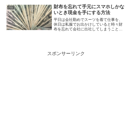
記事に紐づけて管理したいしかし、HTML
コメント（<!-- -->）ではソースを見れ
財布を忘れて手元にスマホしかな
日記
ば...
いとき現金を手にする方法
平日は会社勤めでスーツを着て仕事を、
休日は私服でお出かけしていると時々財
布を忘れて会社に出社してしまうことが
あります。財布に身分証やキャッシュカ
ード、クレジットカードが入っていて、
それを忘れてきたとするとします。手元
にあるのはスマホのみ。今...
スポンサーリンク