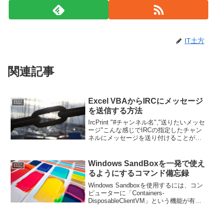
IT土方
関連記事
Excel VBAからIRCにメッセージ
日記
を送信する方法
IrcPrint "#チャンネル名","送りたいメッセ
ージ"こんな感じでIRCの指定したチャン
ネルにメッセージを送り付けることがで
きます。事前準備IRCサーバーと、
IRCbot Consoleが必要です。Debug.Print
の出力先のよ...
Windows SandBoxを一発で使え
日記
るようにするコマンド備忘録
Windows Sandboxを使用するには、コン
ピューターに「Containers-
DisposableClientVM」という機能が有効
になっている必要があります。この機能
を有効にするためには、以下の手順を実