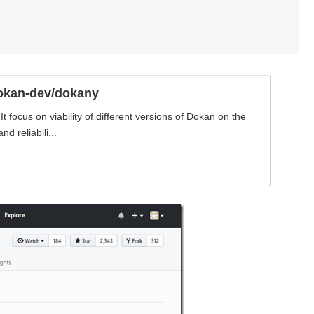
dokan-dev/dokany
It focus on viability of different versions of Dokan on the
d reliabili...