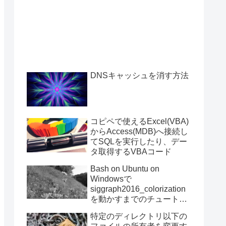
DNSキャッシュを消す方法
コピペで使えるExcel(VBA)
からAccess(MDB)へ接続し
てSQLを実行したり、デー
タ取得するVBAコード
Bash on Ubuntu on
Windowsで
siggraph2016_colorization
を動かすまでのチュートリ
アル
特定のディレクトリ以下の