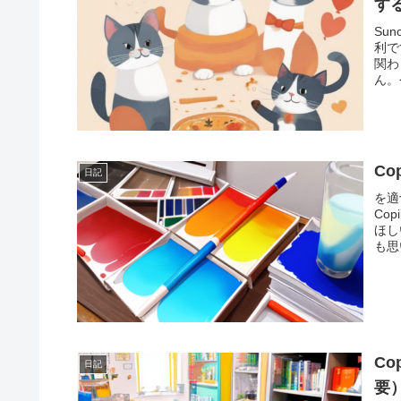
す
Su
利で
関わ
ん。
C
日記
を適
Co
ほし
も思
C
日記
要