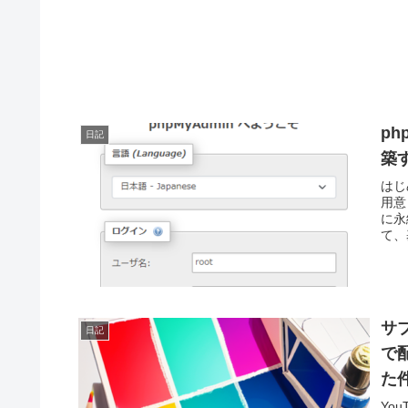
ph
日記
築す
はじめ
用意
に永
て、
サ
日記
で
た
Yo