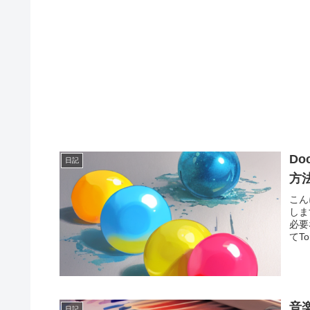
D
日記
方
こん
しま
必要
てT
音
日記