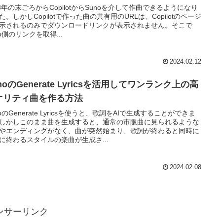
23年の末ごろからCopilotからSunoを介して作曲できるようになり
た。しかしCopilotで作った曲の共有用のURLは、Copilotのページ
示されるのみでダウンロードリンクが表示されません。そこで
no側のリンクを取得...
2024.02.12
noのGenerate Lyricsを活用してワンランク上の高
オリティ曲を作る方法
noのGenerate Lyricsを使うと、歌詞をAIで生成することができま
しかしこのまま曲を生成すると、通常の市販曲に見られるような
やエンディングがなく、曲が突然始まり、歌詞が終わると同時に
に終わるスタイルの楽曲が生成さ...
2024.02.08
ンサーリンク