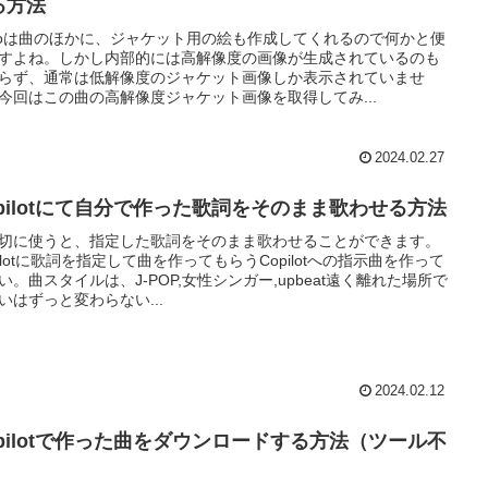
る方法
noは曲のほかに、ジャケット用の絵も作成してくれるので何かと便
すよね。しかし内部的には高解像度の画像が生成されているのも
らず、通常は低解像度のジャケット画像しか表示されていませ
今回はこの曲の高解像度ジャケット画像を取得してみ...
2024.02.27
opilotにて自分で作った歌詞をそのまま歌わせる方法
切に使うと、指定した歌詞をそのまま歌わせることができます。
pilotに歌詞を指定して曲を作ってもらうCopilotへの指示曲を作って
い。曲スタイルは、J-POP,女性シンガー,upbeat遠く離れた場所で
いはずっと変わらない...
2024.02.12
opilotで作った曲をダウンロードする方法（ツール不
）