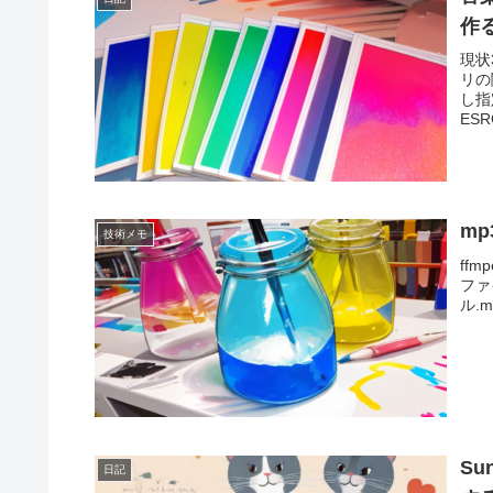
作
現状
リの
し指
ESR
m
技術メモ
ff
ファ
ル.mp
S
日記