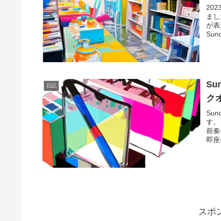
20
まし
が表
Su
Su
日記
ク
Su
す。
前奏
即座
スポ