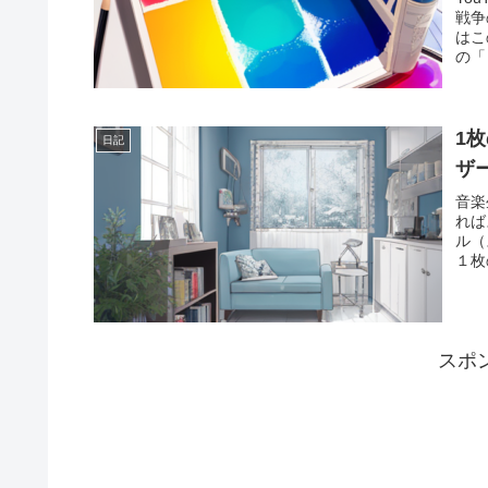
戦争
はこ
の「
1
日記
ザ
音楽
れば
ル（
１枚
スポ