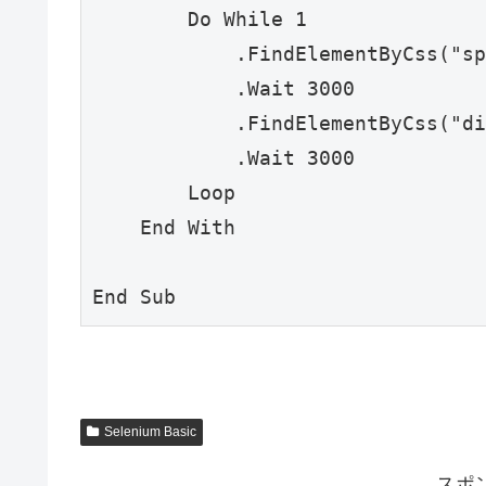
        Do While 1

            .FindElementByCss("span[role=checkbox]").Click

            .Wait 3000

            .FindElementByCss("div[aria-label=既読にする]").Click

            .Wait 3000

        Loop

    End With

End Sub
Selenium Basic
スポ