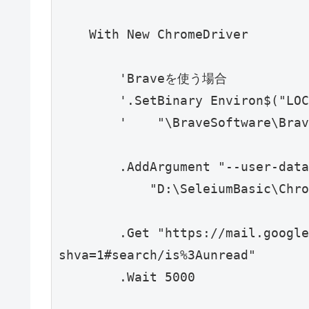
    With New ChromeDriver

        'Braveを使う場合

        '.SetBinary Environ$("LOCALAPPDATA") & _

        '    "\BraveSoftware\Brave-Browser\Application\brave.exe"

        .AddArgument "--user-data-dir=" & _

            "D:\SeleiumBasic\Ch
        .Get "https://mail.google.com/mail/u/0/?
shva=1#search/is%3Aunread"

        .Wait 5000
