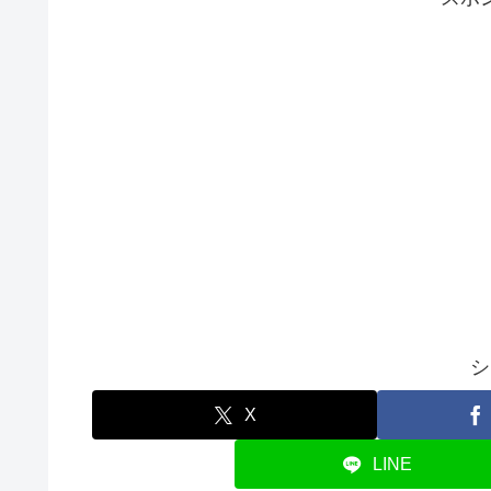
シ
X
LINE