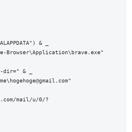
rome\
hogehoge@gmail.com
"
