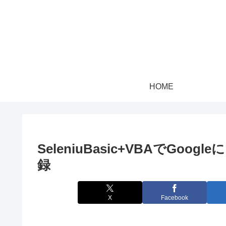
HOME
SeleniuBasic+VBAでGo
録
X
Facebook