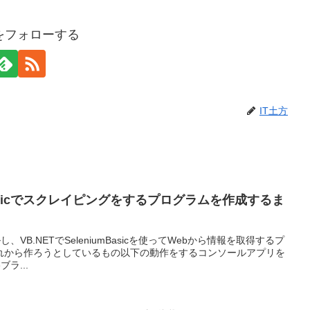
方をフォローする
IT土方
umBasicでスクレイピングをするプログラムを作成するま
ールし、VB.NETでSeleniumBasicを使ってWebから情報を取得するプ
れから作ろうとしているもの以下の動作をするコンソールアプリを
ラ...