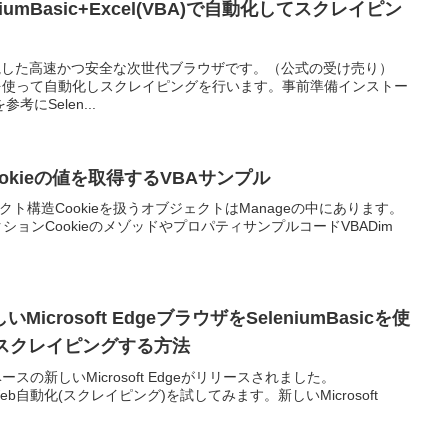
niumBasic+Excel(VBA)で自動化してスクレイピン
重視した高速かつ安全な次世代ブラウザです。（公式の受け売り）
el(VBA)を使って自動化しスクレイピングを行います。事前準備インストー
にSelen...
てCookieの値を取得するVBAサンプル
eオブジェクト構造Cookieを扱うオブジェクトはManageの中にあります。
コレクションCookieのメゾッドやプロパティサンプルコードVBADim
Microsoft EdgeブラウザをSeleniumBasicを使
bスクレイピングする方法
mベースの新しいMicrosoft Edgeがリリースされました。
速Web自動化(スクレイピング)を試してみます。新しいMicrosoft