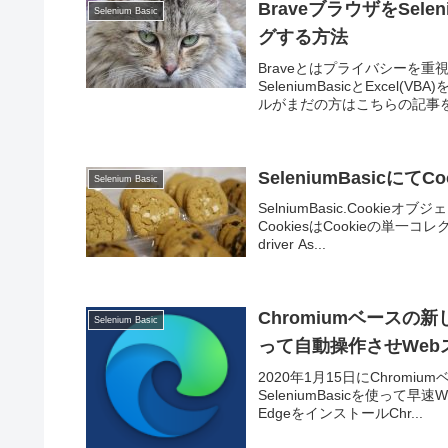
BraveブラウザをSele
Selenium Basic
グする方法
Braveとはプライバシーを
SeleniumBasicとExc
ルがまだの方はこちらの記事を参考
SeleniumBasicに
Selenium Basic
SelniumBasic.Cooki
CookiesはCookieの単一
driver As...
Chromiumベースの新しい
Selenium Basic
って自動操作させWe
2020年1月15日にChromiu
SeleniumBasicを使って早
EdgeをインストールChr...