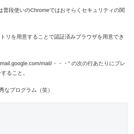
rofileDirは普段使いのChromeではおそらくセキュリティの関
ィレクトリを用意することで認証済みブラウザを用意でき
ail.google.com/mail/・・・” の次の行あたりにブレ
ンすること。
優秀なプログラム（笑）