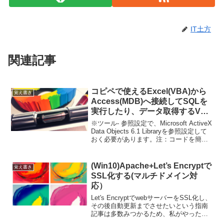
IT土方
関連記事
コピペで使えるExcel(VBA)から
覚え書き
Access(MDB)へ接続してSQLを
実行したり、データ取得するVBA
コード
※ツール- 参照設定で、Microsoft ActiveX
Data Objects 6.1 Libraryを参照設定して
おく必要があります。注：コードを簡略
するためにDim時にNewでオブジェクト生
成を行っています。 'Access(MD...
(Win10)Apache+Let’s Encryptで
覚え書き
SSL化する(マルチドメイン対
応）
Let's EncryptでwebサーバーをSSL化し、
その後自動更新までさせたいという指南
記事は多数みつかるため、私がやった事
だけを忘備録として記録しておきます。