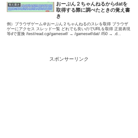
る。export PS1="\u@SakuraVPS:...
おーぷん２ちゃんねるからdatを
覚え書き
取得する際に調べたときの覚え書
き
例）ブラウザゲーム＠おーぷん２ちゃんねるのスレを取得 ブラウザ
ゲーにアクセス スレッド一覧 どれでも良いのでURLを取得 正規表現
等dで置換 /test/read.cgi/gameswf/ → /gameswf/dat/ /l50 → .d...
スポンサーリンク