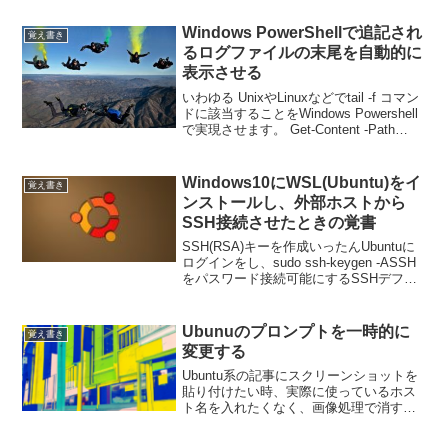
準備Let's Encryptにアカウントを登録
し、ドメイン毎のSSL証明書...
Windows PowerShellで追記され
覚え書き
るログファイルの末尾を自動的に
表示させる
いわゆる UnixやLinuxなどでtail -f コマン
ドに該当することをWindows Powershell
で実現させます。 Get-Content -Path
"C:\tmp\MyApplicationLog.txt" -Wait -...
Windows10にWSL(Ubuntu)をイ
覚え書き
ンストールし、外部ホストから
SSH接続させたときの覚書
SSH(RSA)キーを作成いったんUbuntuに
ログインをし、sudo ssh-keygen -ASSH
をパスワード接続可能にするSSHデフォ
ルトの状態ではパスワード認証は許可さ
れていないので、Ubuntuにログインを
し、vi /etc/s...
Ubunuのプロンプトを一時的に
覚え書き
変更する
Ubuntu系の記事にスクリーンショットを
貼り付けたい時、実際に使っているホス
ト名を入れたくなく、画像処理で消すの
も面倒なので一時的にプロンプトを変更
してみる。方法以下のテキストを実行す