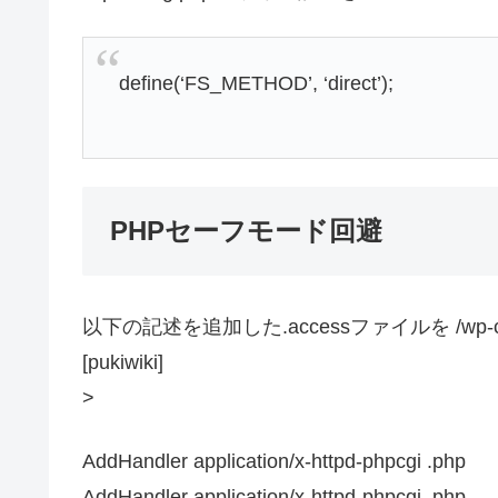
define(‘FS_METHOD’, ‘direct’);
PHPセーフモード回避
以下の記述を追加した.accessファイルを /wp-c
[pukiwiki]
>
AddHandler application/x-httpd-phpcgi .php
AddHandler application/x-httpd-phpcgi .php