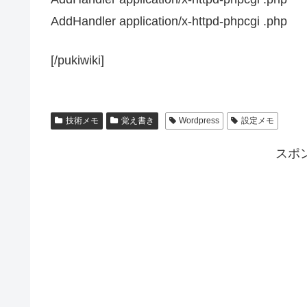
AddHandler application/x-httpd-phpcgi .php
[/pukiwiki]
技術メモ
覚え書き
Wordpress
設定メモ
スポ