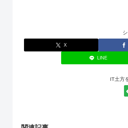
シ
X
LINE
IT土
関連記事