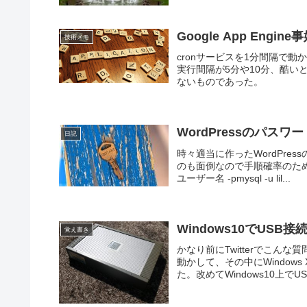
Google App Engine
技術メモ
cronサービスを1分間隔で
実行間隔が5分や10分、酷い
ないものであった。
WordPressのパ
日記
時々適当に作ったWordPr
のも面倒なので手順確率のためにメ
ユーザー名 -pmysql -u lil...
Windows10でUS
覚え書き
かなり前にTwitterでこんな質
動かして、その中にWindow
た。改めてWindows10上でUS.