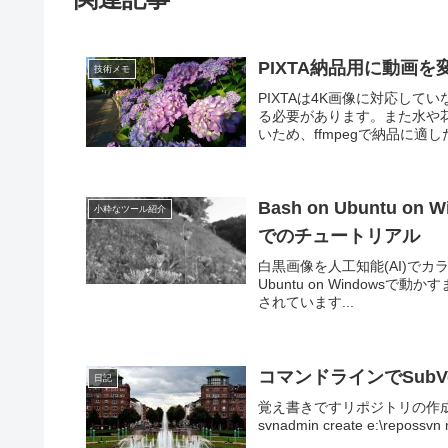
PIXTA納品用に動画を
技術メモ
PIXTAは4K画像に対応していな
る必要があります。また水や
いため、ffmpegで納品に適し
Bash on Ubuntu on 
小粋なツール紹介
でのチュートリアル
白黒画像を人工知能(AI)でカラーに着
Ubuntu on Window
されています...
コマンドラインでSubVer
日記
覚え書きですリポジトリの作成e:\
svnadmin create e:\repossvn mkdi