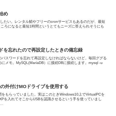
事始め
動かしたい。レンタル鯖やフリーのcronサービスもあるのだが、最短
ところになると最短1時間というとてもニーズに答えられそうにも
スワードを忘れたので再設定したときの備忘録
essのパスワードを忘れて再設定しなければならないけど、毎回ググる
モ。MySQL(MariaDB）に接続DBに接続します。mysql -u
B接続の外付けMOドライブを使用する
問をもらっていました。実はこのときWindows10上でVirtualPCを
s XPを入れてそこからUSBを認識させるという手を使っていまし
..