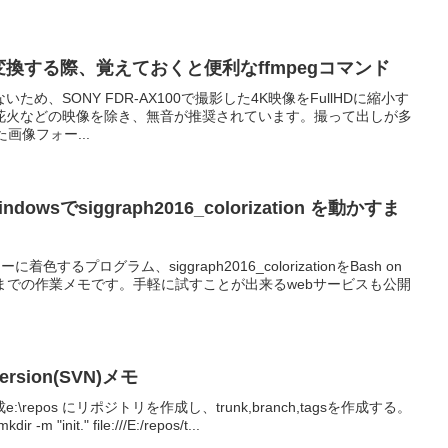
変換する際、覚えておくと便利なffmpegコマンド
いため、SONY FDR-AX100で撮影した4K映像をFullHDに縮小す
花火などの映像を除き、無音が推奨されています。撮って出しが多
た画像フォー...
Windowsでsiggraph2016_colorization を動かすま
色するプログラム、siggraph2016_colorizationをBash on
sで動かすまでの作業メモです。手軽に試すことが出来るwebサービスも公開
sion(SVN)メモ
repos にリポジトリを作成し、trunk,branch,tagsを作成する。
r -m "init." file:///E:/repos/t...