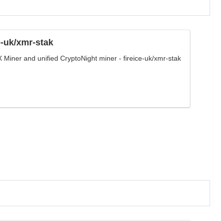
e-uk/xmr-stak
iner and unified CryptoNight miner - fireice-uk/xmr-stak