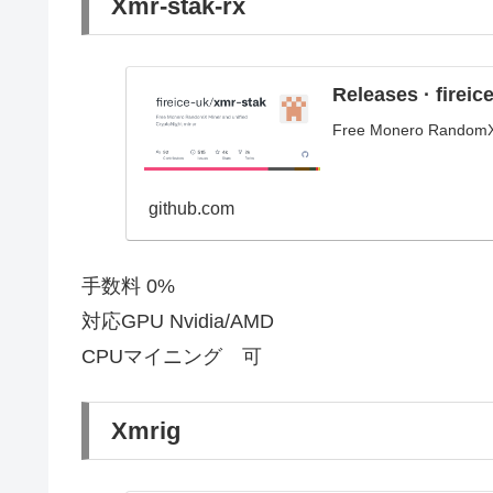
Xmr-stak-rx
Releases · fireic
Free Monero RandomX M
github.com
手数料 0%
対応GPU Nvidia/AMD
CPUマイニング 可
Xmrig