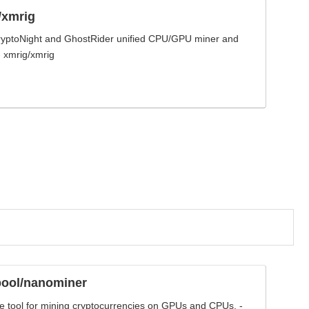
/xmrig
ptoNight and GhostRider unified CPU/GPU miner and
xmrig/xmrig
pool/nanominer
le tool for mining cryptocurrencies on GPUs and CPUs. -