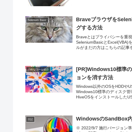
BraveブラウザをSele
Selenium Basic
グする方法
Braveとはプライバシーを
SeleniumBasicとExc
ルがまだの方はこちらの記事を参考
[PR]Windows1
小粋なツール紹介
ョンを消す方法
Windows以外のOSをHD
Windows10標準のディ
HiveOSをインストールしたU
WindowsのSandB
日記
※ 2022/9/7 施行バー