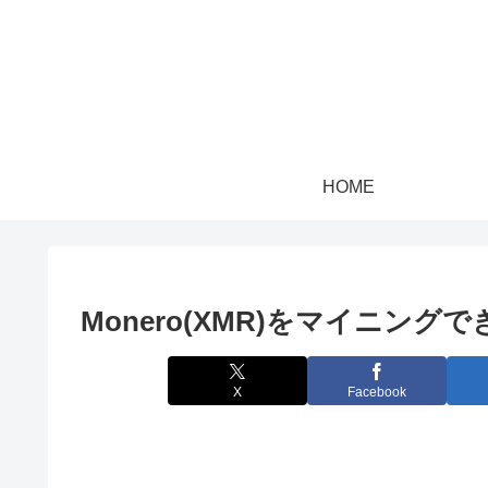
HOME
Monero(XMR)をマイニン
X
Facebook