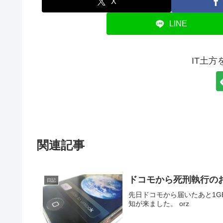
X
LINE
IT土
関連記事
ドコモから死刑執行の
日記
先日ドコモから届いたあと1
知が来ました。 orz