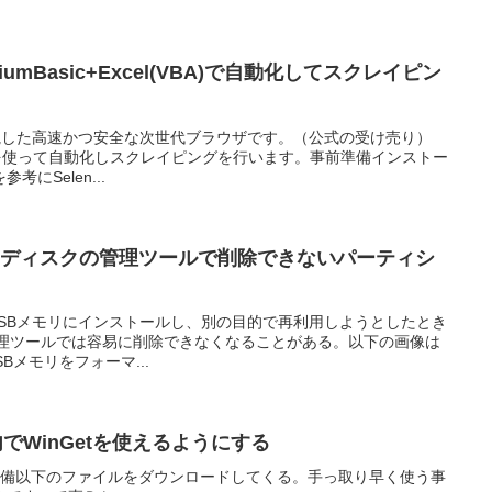
niumBasic+Excel(VBA)で自動化してスクレイピン
重視した高速かつ安全な次世代ブラウザです。（公式の受け売り）
el(VBA)を使って自動化しスクレイピングを行います。事前準備インストー
にSelen...
0標準のディスクの管理ツールで削除できないパーティシ
DやUSBメモリにインストールし、別の目的で再利用しようとしたとき
スク管理ツールでは容易に削除できなくなることがある。以下の画像は
SBメモリをフォーマ...
ox内でWinGetを使えるようにする
ジョン準備以下のファイルをダウンロードしてくる。手っ取り早く使う事