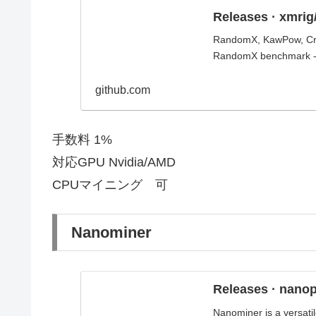
Releases · xmrig
RandomX, KawPow, Cry
RandomX benchmark - 
github.com
手数料 1%
対応GPU Nvidia/AMD
CPUマイニング 可
Nanominer
Releases · nano
Nanominer is a versati