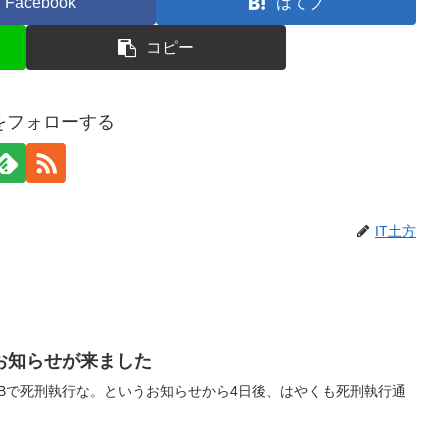
Facebook
はてブ
コピー
方をフォローする
IT土方
お知らせが来ました
GBで死刑執行な。というお知らせから4日後、はやくも死刑執行通