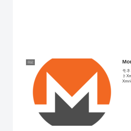
M
日記
モネ
トXm
Xmr