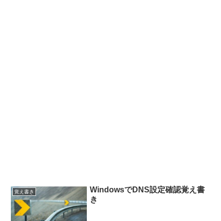
WindowsでDNS設定確認覚え書
覚え書き
き