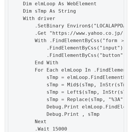
    Dim elmLoop As WebElement

    Dim sTmp As String

    With driver

        .SetBinary Environ$("LOCALAPPDATA
        .Get "https://www.yahoo.co.jp/"

        With .FindElementByCss("form ＞ f
            .FindElementByCss("input").Se
            .FindElementByCss("button").C
        End With

        For Each elmLoop In .FindElements
            sTmp = elmLoop.FindElementByC
            sTmp = Mid$(sTmp, InStr(sTmp,
            sTmp = Left$(sTmp, InStr(sTmp
            sTmp = Replace(sTmp, "%3A", "
            Debug.Print elmLoop.FindEleme
            Debug.Print , sTmp

        Next

        .Wait 15000
