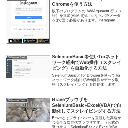
Chromeを使う方法
以下のプログラムの.AddArgument 行（３
行）を追加(VBA用)vb.netならパラメータ
を()で囲う必要があります。instagramに
自動ログインするサンプルDim driver As
New Selenium.ChromeDr...
SeleniumBasicを使いTorネット
Selenium Basic
ワーク経由でWeb操作（スクレイ
ピング）を自動化する方法
SeleniumBasicとTor Browserを使ってTor
ネットワーク経由でWeb操作やデータ取
得（スクレイピング）を自動化します。
最新のSelenium BasicとTor Browser、そ
して古いFireFoxが必要です。事前に...
Braveブラウザを
Selenium Basic
SeleniumBasic+Excel(VBA)で自
動化してスクレイピングする方法
Braveとはプライバシーを重視した高速か
つ安全な次世代ブラウザです。（公式の
受け売り）SeleniumBasicとExcel(VBA)