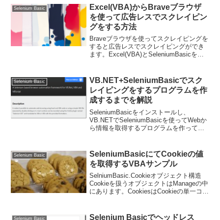
Excel(VBA)からBraveブラウザ
Selenium Basic
を使って広告レスでスクレイピン
グをする方法
Braveブラウザを使ってスクレイピングを
すると広告レスでスクレイピングができ
ます。Excel(VBA)とSeleniumBasicを使
ってスクレイピングをしてみます。準備
BraveブラウザBraveブラウザはChromeで
も使われているC...
VB.NET+SeleniumBasicでスク
Selenium Basic
レイピングをするプログラムを作
成するまでを解説
SeleniumBasicをインストールし、
VB.NETでSeleniumBasicを使ってWebか
ら情報を取得するプログラムを作ってみ
ます。これから作ろうとしているもの以
下の動作をするコンソールアプリを作成
したいと思いますChromeブラ...
SeleniumBasicにてCookieの値
Selenium Basic
を取得するVBAサンプル
SelniumBasic.Cookieオブジェクト構造
Cookieを扱うオブジェクトはManageの中
にあります。CookiesはCookieの単一コレ
クションCookieのメゾッドやプロパティ
サンプルコードVBADim driver As...
Selenium Basicでヘッドレス
Selenium Basic