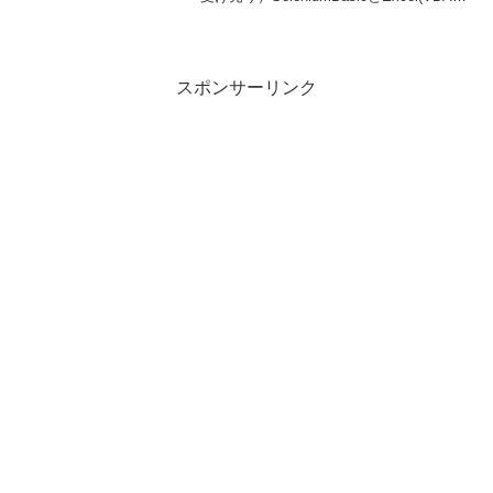
を使って自動化しスクレイピングを行い
ます。事前準備インストールがまだの方
はこちらの記事を参考にSelen...
スポンサーリンク