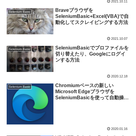
2021.10.11
Braveブラウザを
Selenium Basic
SeleniumBasic+Excel(VBA)で自
動化してスクレイピングする方法
2021.10.07
SeleniumBasicでプロファイルを
Selenium Basic
切り替えたり、Googleにログイ
ンする方法
2020.12.18
Chromiumベースの新しい
Selenium Basic
Microsoft Edgeブラウザを
SeleniumBasicを使って自動操作
させWebスクレイピングする方法
2020.01.16