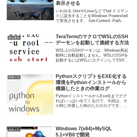
表示させる
いわゆる UnixやLinuxなどでtail -f コマン
ドに該当することをWindows Powershell
で実現させます。 Get-Content -Path
"C:\tmp\MyApplicationLog.txt" -Wait -...
TeraTermのマクロでWSLのSSH
覚え書き
デーモンを起動して接続する方法
WSL上のSSHデーモンは、Windows再起
動時に自動起動しません。WSLのSSHを
起動するにはWSLにログインしてSSHを
起動するコマンドを入力するか、以下の
コマンドをバッチファイルなりにして実
行すれば起動します。wsl.exe -u ...
PythonスクリプトをEXE化する
技術メモ
環境をPythonインストールから
構築したときの作業ログ
PythonインストールからExe化までググ
ればいっぱい出てくるので、今回は、そ
の時に作業した時のただのログです。
Python 3.8のインストール以下のURLか
らPythonをインストール Add Python
3.xx to Path ...
Windows 7(x64)+MySQL
技術メモ
5.1+VB6で開発