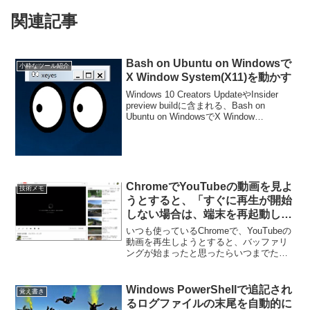
関連記事
Bash on Ubuntu on Windowsで
小粋なツール紹介
X Window System(X11)を動かす
Windows 10 Creators UpdateやInsider
preview buildに含まれる、Bash on
Ubuntu on WindowsでX Window
System(X11)を動かすまでの手順です。
特に問題がなけれ...
ChromeでYouTubeの動画を見よ
技術メモ
うとすると、「すぐに再生が開始
しない場合は、端末を再起動して
ください」を解決させるまでに試
いつも使っているChromeで、YouTubeの
したこと覚書
動画を再生しようとすると、バッファリ
ングが始まったと思ったらいつまでたっ
ても再生時間が0:00のまま、しばらくす
ると、「すぐに再生が開始しない場合
は、端末を再起動してください」と表示
Windows PowerShellで追記され
覚え書き
される現象...
るログファイルの末尾を自動的に