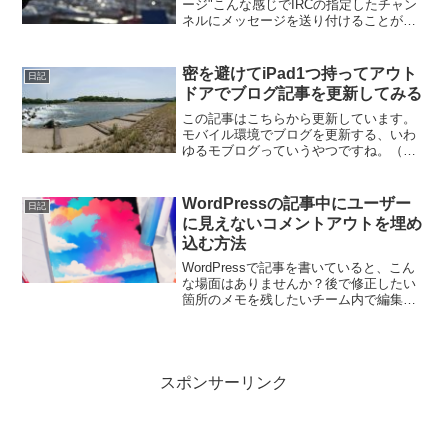
ージ"こんな感じでIRCの指定したチャン
ネルにメッセージを送り付けることがで
きます。事前準備IRCサーバーと、
IRCbot Consoleが必要です。Debug.Print
の出力先のよ...
密を避けてiPad1つ持ってアウト
日記
ドアでブログ記事を更新してみる
この記事はこちらから更新しています。
モバイル環境でブログを更新する、いわ
ゆるモブログっていうやつですね。（多
分違う）持っていったものAnkerキーボー
ド12.9inch iPad Pro三脚三脚用テーブル
デジカメディレクターチェア日傘飲料...
WordPressの記事中にユーザー
日記
に見えないコメントアウトを埋め
込む方法
WordPressで記事を書いていると、こん
な場面はありませんか？後で修正したい
箇所のメモを残したいチーム内で編集意
図を共有したいSEOや構成の戦略メモを
記事に紐づけて管理したいしかし、HTML
コメント（<!-- -->）ではソースを見れ
ば...
スポンサーリンク