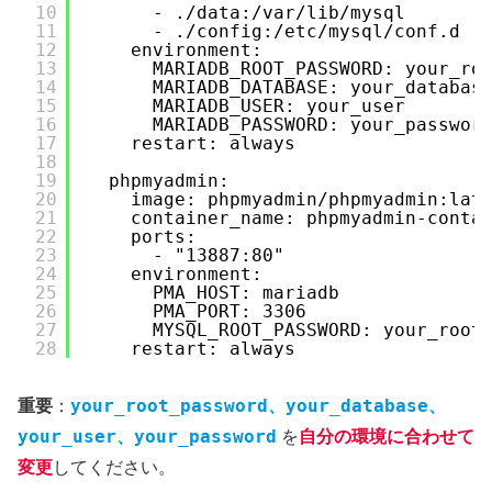
10
- ./data:/var/lib/mysql
11
- ./config:/etc/mysql/conf.d
12
environment:
13
MARIADB_ROOT_PASSWORD: your_ro
14
MARIADB_DATABASE: your_databas
15
MARIADB_USER: your_user
16
MARIADB_PASSWORD: your_passwor
17
restart: always
18
19
phpmyadmin:
20
image: phpmyadmin/phpmyadmin:lat
21
container_name: phpmyadmin-conta
22
ports:
23
- "13887:80"
24
environment:
25
PMA_HOST: mariadb
26
PMA_PORT: 3306
27
MYSQL_ROOT_PASSWORD: your_root
28
restart: always
your_root_password
your_database
重要
：
、
、
your_user
your_password
、
を
自分の環境に合わせて
変更
してください。