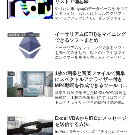
リストア備忘録
やりたい事mysqのデータベースをlをコマ
ンドライン、もしくはシェルスクリプト
でバックアップしたい。ダンプファイル
はgzipで圧縮して、ファイル名に日付を
つけたい。最終的には cronなどで自動実
行させたい。mysqldump基本形mysq...
イーサリアム(ETH)をマイニング
仮想通貨・FX・外国為替証拠金取引
できるソフトまとめ
イーサリアムをマイニングできるソフト
を調べてみました。以下のソフトはマイ
ニングプールを切り替えるとイーサリア
ムクラシックもマイニングが可能です。
マイニングソフトBminer手数料 0.65%対
応GPU Nvidia/AMDEthminer手...
1枚の画像と音楽ファイルで簡単
日記
にスペクトルアナライザー付き
MP4動画を作成できるツール（ス
クリプト）
音楽生成AIで作成したMP3やWAV音源を
簡単に、１枚の画像を用意すればスペク
トルアナライザー付きのMP4形式の動画
が作成できるツール（スクリプト）の紹
介です。例えばこんな動画がWAVファイ
ルと、１枚の画像を用意すれば簡単に作
Excel VBAからIRCにメッセージ
日記
成できます。ツ...
を送信する方法
IrcPrint "#チャンネル名","送りたいメッセ