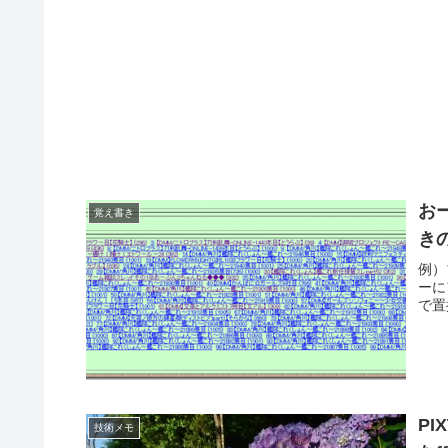
お
覚え書き
き
例）
ーに
で置換 
P
技術メモ