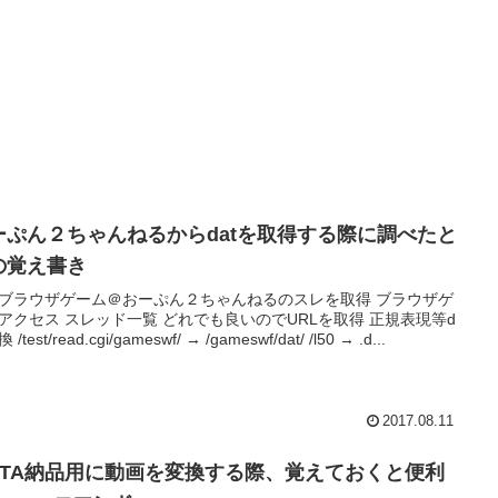
ーぷん２ちゃんねるからdatを取得する際に調べたと
の覚え書き
ブラウザゲーム＠おーぷん２ちゃんねるのスレを取得 ブラウザゲ
アクセス スレッド一覧 どれでも良いのでURLを取得 正規表現等d
/test/read.cgi/gameswf/ → /gameswf/dat/ /l50 → .d...
2017.08.11
IXTA納品用に動画を変換する際、覚えておくと便利