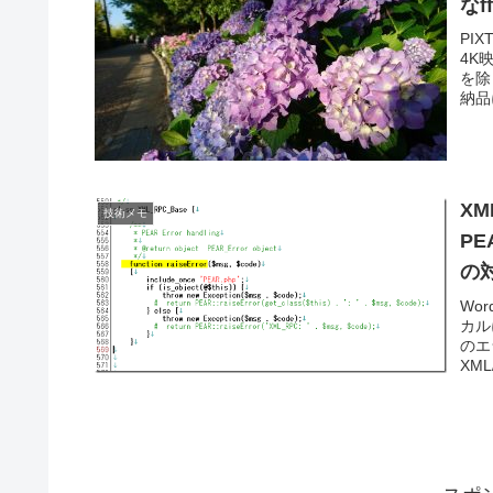
なf
PI
4K
を除
納品
XML
技術メモ
PE
の
Wo
カル
のエ
XML