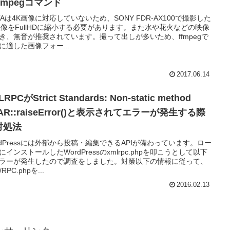
fmpegコマンド
XTAは4K画像に対応していないため、SONY FDR-AX100で撮影した
映像をFullHDに縮小する必要があります。また水や花火などの映像
き、無音が推奨されています。撮って出しが多いため、ffmpegで
に適した画像フォー...
2017.06.14
RPCがStrict Standards: Non-static method
AR::raiseError()と表示されてエラーが発生する際
対処法
rdPressには外部から投稿・編集できるAPIが備わっています。ロー
にインストールしたWordPressのxmlrpc.phpを叩こうとして以下
ラーが発生したので調査をしました。対策以下の情報に従って、
/RPC.phpを...
2016.02.13