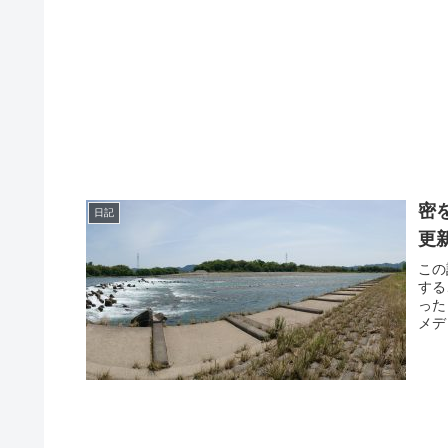
密
日記
更
この
する
った
メデ