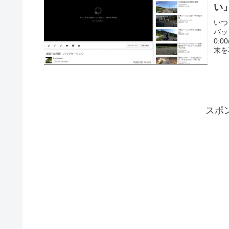
い
いつ
バッ
0:
末を
スポ