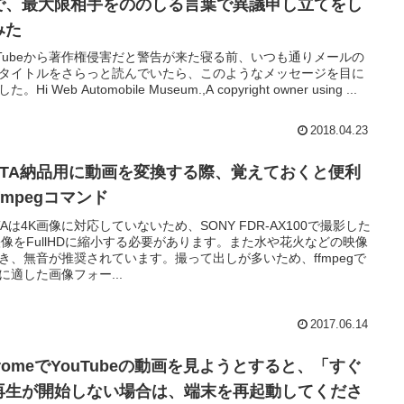
で、最大限相手をののしる言葉で異議申し立てをし
みた
uTubeから著作権侵害だと警告が来た寝る前、いつも通りメールの
タイトルをさらっと読んでいたら、このようなメッセージを目に
。Hi Web Automobile Museum.,A copyright owner using ...
2018.04.23
IXTA納品用に動画を変換する際、覚えておくと便利
fmpegコマンド
XTAは4K画像に対応していないため、SONY FDR-AX100で撮影した
映像をFullHDに縮小する必要があります。また水や花火などの映像
き、無音が推奨されています。撮って出しが多いため、ffmpegで
に適した画像フォー...
2017.06.14
hromeでYouTubeの動画を見ようとすると、「すぐ
再生が開始しない場合は、端末を再起動してくださ