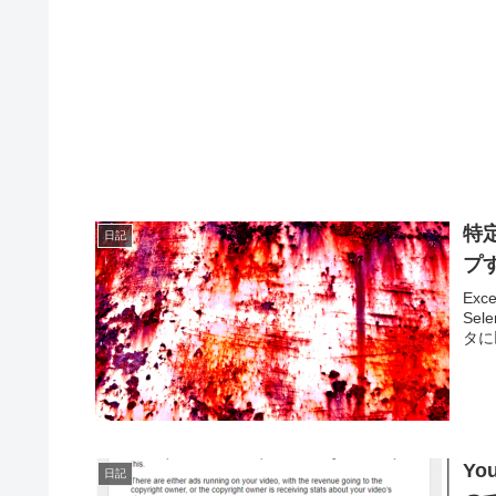
特
日記
プす
Ex
Se
タに以
Y
日記