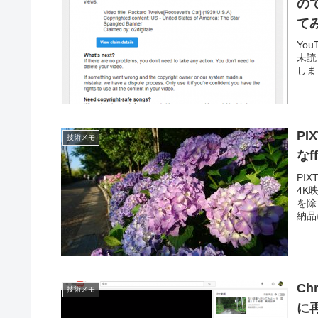
の
て
Yo
未読
しました
P
技術メモ
なf
PI
4K
を除
納品
C
技術メモ
に