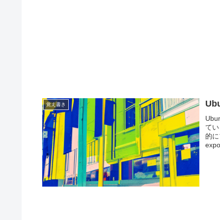
U
覚え書き
Ub
てい
的に
expo