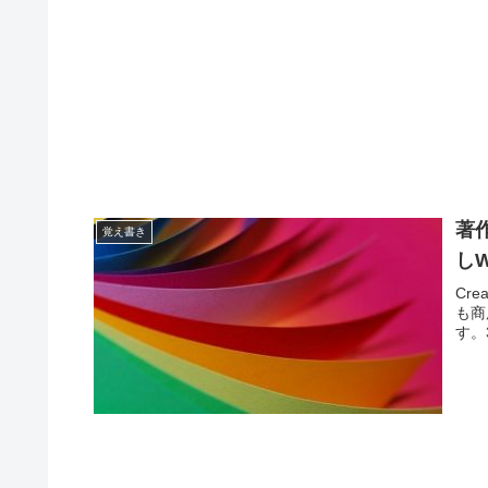
著
覚え書き
しW
Cr
も商
す。35