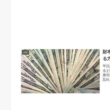
財
日記
る
平日
ると
身分
忘れ