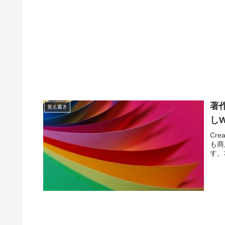
著
覚え書き
しW
Cr
も商
す。35