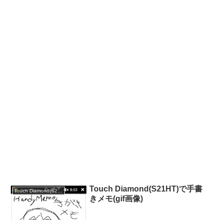
Touch Diamond(S21HT)で手書
Touch Diamond(S21HT)
きメモ(gif画像)