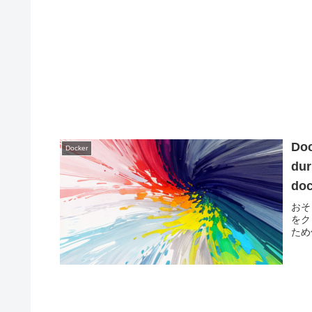
Do
Docker
dur
do
時
おそ
をク
ため