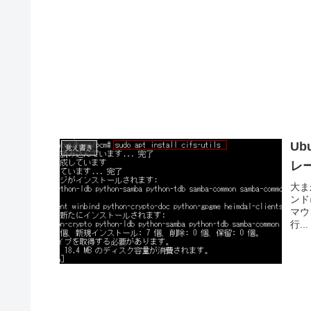
Ub
覚え書き
レ
大ま
ンドに
マウ
行...