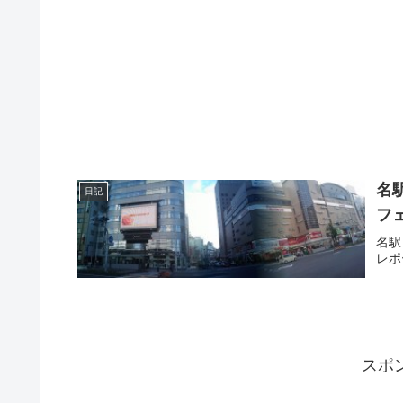
名
日記
フェ
名駅
レポ
スポ